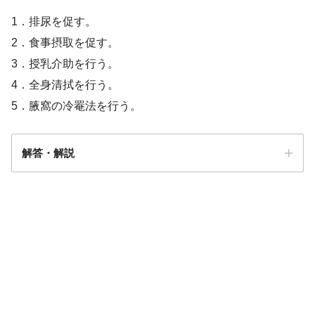
1．排尿を促す。
2．食事摂取を促す。
3．授乳介助を行う。
4．全身清拭を行う。
5．腋窩の冷罨法を行う。
解答・解説
解答
１