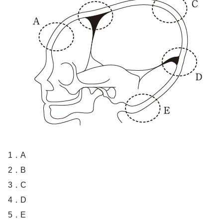
1．A
2．B
3．C
4．D
5．E