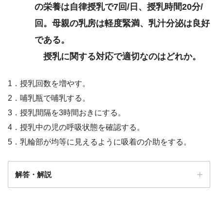
の栄養は自律授乳で7回/日、授乳時間20分/
回。母親の乳房は軽度緊満、乳汁分泌は良好
である。
授乳に関する対応で適切なのはどれか。
1．授乳回数を増やす。
2．哺乳瓶で哺乳する。
3．授乳間隔を3時間おきにする。
4．授乳中の児の呼吸状態を確認する。
5．乳輪部が均等に見えるように吸着の介助をする。
解答・解説
解答
４