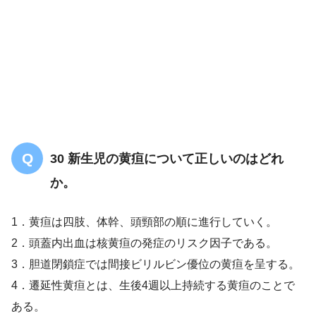
授乳時に口唇周囲に軽度のチ
アノーゼ
30 新生児の黄疸について正しいのはどれ
か。
1．黄疸は四肢、体幹、頭頸部の順に進行していく。
2．頭蓋内出血は核黄疸の発症のリスク因子である。
3．胆道閉鎖症では間接ビリルビン優位の黄疸を呈する。
4．遷延性黄疸とは、生後4週以上持続する黄疸のことで
ある。