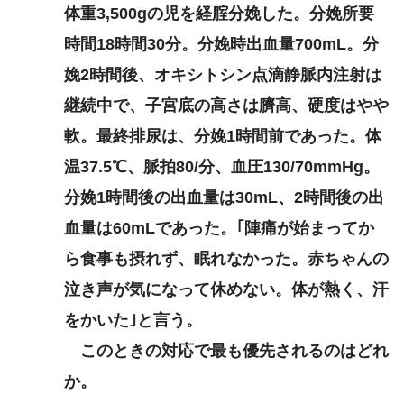
体重3,500gの児を経腟分娩した。分娩所要
時間18時間30分。分娩時出血量700mL。分
娩2時間後、オキシトシン点滴静脈内注射は
継続中で、子宮底の高さは臍高、硬度はやや
軟。最終排尿は、分娩1時間前であった。体
温37.5℃、脈拍80/分、血圧130/70mmHg。
分娩1時間後の出血量は30mL、2時間後の出
血量は60mLであった。｢陣痛が始まってか
ら食事も摂れず、眠れなかった。赤ちゃんの
泣き声が気になって休めない。体が熱く、汗
をかいた｣と言う。
このときの対応で最も優先されるのはどれ
か。