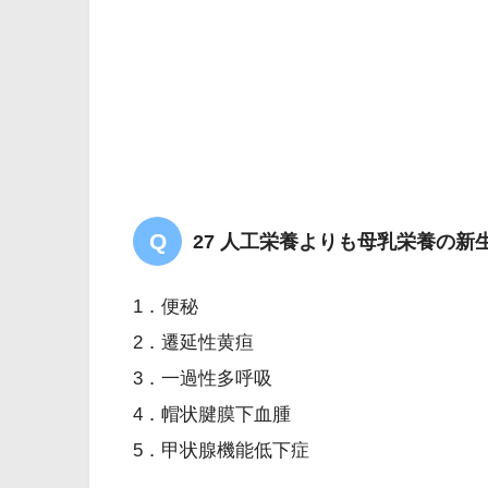
27 人工栄養よりも母乳栄養の
1．便秘
2．遷延性黄疸
3．一過性多呼吸
4．帽状腱膜下血腫
5．甲状腺機能低下症