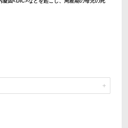
管内凝固<DIC>などを起こし、周産期の母児の死