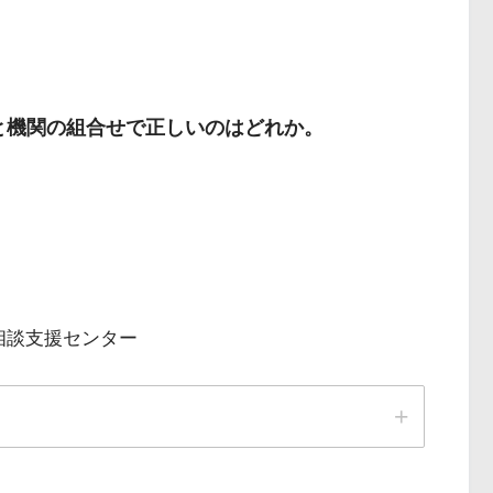
経皮的動脈
業と機関の組合せで正しいのはどれか。
相談支援センター
無呼吸発作