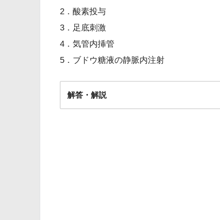
2．酸素投与
3．足底刺激
4．気管内挿管
5．ブドウ糖液の静脈内注射
解答・解説
解答
３