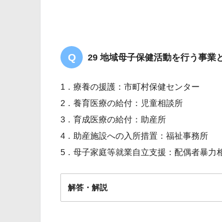
体重1,570g
経鼻的CPAP療法
血酸素飽和度<SpO
>65%
2
29 地域母子保健活動を行う事
未熟児無呼吸発作
1．療養の援護：市町村保健センター
2．養育医療の給付：児童相談所
3．育成医療の給付：助産所
4．助産施設への入所措置：福祉事務所
5．母子家庭等就業自立支援：配偶者暴力
解答・解説