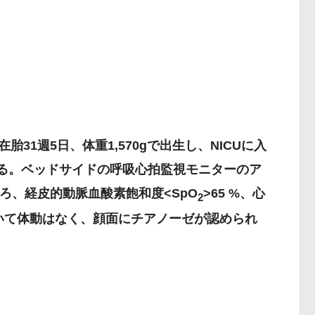
胎31週5日、体重1,570gで出生し、NICUに入
いる。ベッドサイドの呼吸心拍監視モニターのア
ろ、経皮的動脈血酸素飽和度<SpO
>65 %、心
2
ていて体動はなく、顔面にチアノーゼが認められ