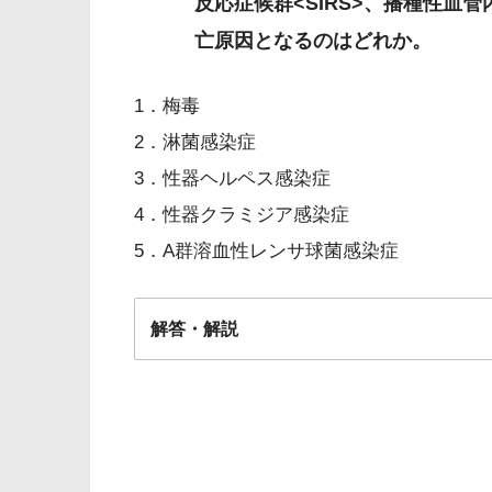
反応症候群<SIRS>、播種性血
亡原因となるのはどれか。
1．梅毒
2．淋菌感染症
3．性器ヘルペス感染症
4．性器クラミジア感染症
5．A群溶血性レンサ球菌感染症
解答・解説
解答
５