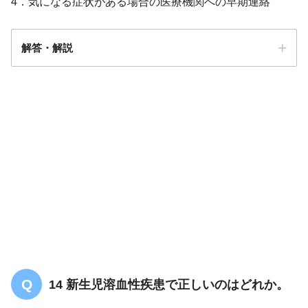
4．気になる症状がある場合の医療機関への早期連絡
解答・解説
解答
４
（血圧
140/90mmHg以上）
14 新生児溶血性疾患で正しいのはどれか。