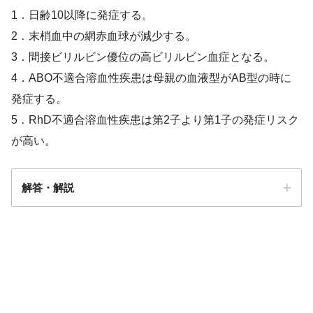
1．日齢10以降に発症する。
2．末梢血中の網赤血球が減少する。
3．間接ビリルビン優位の高ビリルビン血症となる。
4．ABO不適合溶血性疾患は母親の血液型がAB型の時に
発症する。
5．RhD不適合溶血性疾患は第2子より第1子の発症リスク
が高い。
解答・解説
配偶者からの暴力の防止及び被害者の
保護等に関する法律
解答
３