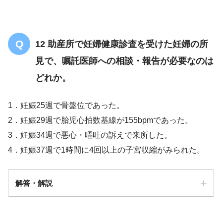
12 助産所で妊婦健康診査を受けた妊婦の所
見で、嘱託医師への相談・報告が必要なのは
どれか。
1．妊娠25週で骨盤位であった。
2．妊娠29週で胎児心拍数基線が155bpmであった。
3．妊娠34週で悪心・嘔吐の訴えで来所した。
4．妊娠37週で1時間に4回以上の子宮収縮がみられた。
解答・解説
解答
３