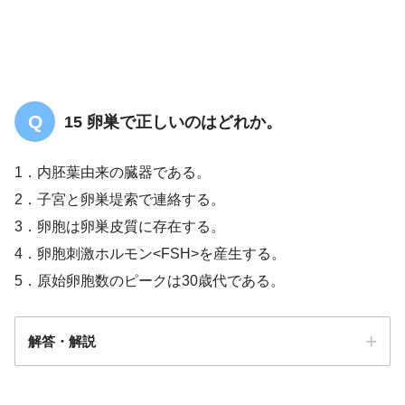
新生児溶血性疾患
15 卵巣で正しいのはどれか。
1．内胚葉由来の臓器である。
2．子宮と卵巣堤索で連絡する。
3．卵胞は卵巣皮質に存在する。
4．卵胞刺激ホルモン<FSH>を産生する。
5．原始卵胞数のピークは30歳代である。
解答・解説