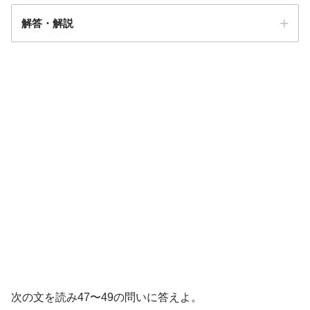
解答・解説
解答
４
在胎週数32週
啼泣なく
筋緊張低下
次の文を読み47〜49の問いに答えよ。