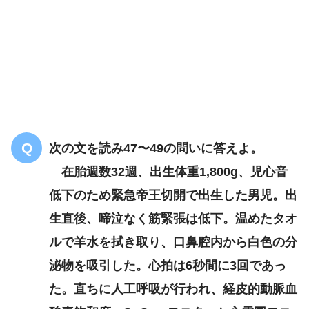
次の文を読み47〜49の問いに答えよ。
播種性血管内凝固症候群
在胎週数32週、出生体重1,800g、児心音
〈DIC〉
低下のため緊急帝王切開で出生した男児。出
生直後、啼泣なく筋緊張は低下。温めたタオ
ルで羊水を拭き取り、口鼻腔内から白色の分
泌物を吸引した。心拍は6秒間に3回であっ
た。直ちに人工呼吸が行われ、経皮的動脈血