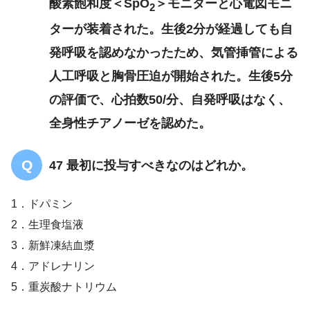
酸素飽和度＜SpO
＞モニターと心電図モニ
2
ターが装着された。生後2分が経過しても自
発呼吸を認めなかったため、気管挿管による
人工呼吸と胸骨圧迫が開始された。生後5分
の評価で、心拍数50/分、自発呼吸はなく、
全身性チアノーゼを認めた。
47 最初に投与すべきなのはどれか。
1．ドパミン
2．生理食塩液
3．新鮮凍結血漿
4．アドレナリン
5．重炭酸ナトリウム