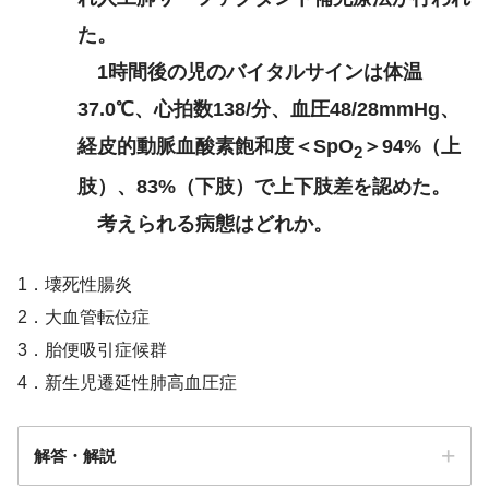
た。
1時間後の児のバイタルサインは体温
37.0℃、心拍数138/分、血圧48/28mmHg、
経皮的動脈血酸素飽和度＜SpO
＞94%（上
2
肢）、83%（下肢）で上下肢差を認めた。
考えられる病態はどれか。
1．壊死性腸炎
2．大血管転位症
3．胎便吸引症候群
4．新生児遷延性肺高血圧症
解答・解説