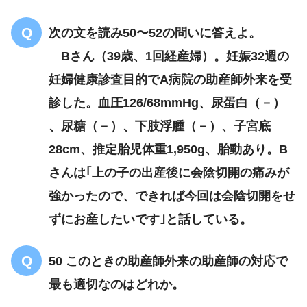
次の文を読み50〜52の問いに答えよ。
Bさん（39歳、1回経産婦）。妊娠32週の
妊婦健康診査目的でA病院の助産師外来を受
診した。血圧126/68mmHg、尿蛋白（－）
、尿糖（－）、下肢浮腫（－）、子宮底
28cm、推定胎児体重1,950g、胎動あり。B
さんは｢上の子の出産後に会陰切開の痛みが
強かったので、できれば今回は会陰切開をせ
ずにお産したいです｣と話している。
50 このときの助産師外来の助産師の対応で
最も適切なのはどれか。