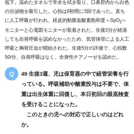
低下。温めたタオルで羊水を拭き取り、口鼻腔内から白色
の分泌物を吸引した。心拍は6秒間に3回であった。直ち
に人工呼吸が行われ、経皮的動脈血酸素飽和度＜SpO
＞
2
モニターと心電図モニターが装着された。生後2分が経過
しても自発呼吸を認めなかったため、気管挿管による人工
呼吸と胸骨圧迫が開始された。生後5分の評価で、心拍数
50/分、自発呼吸はなく、全身性チアノーゼを認めた。
49 生後3週、児は保育器の中で経管栄養を行
っている。呼吸補助や酸素投与は不要で、体
重は出生体重に回復し、本日初回の眼底検査
を受けることになった。
このときの児への対応で正しいのはどれ
か。