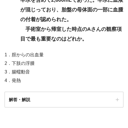
が混じっており、胎盤の母体面の一部に血腫
の付着が認められた。
手術室から帰室した時点のAさんの観察項
目で最も重要なのはどれか。
1．腟からの出血量
2．下肢の浮腫
3．腸蠕動音
4．発熱
解答・解説
解答
１