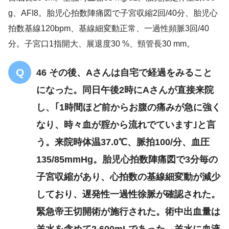
g、AFI8。胎児心拍数陣痛図で子宮収縮2回/40分、胎児心
拍数基線120bpm、基線細変動正常、一過性頻脈3回/40
分。子宮口1指開大、展退度30 %、頸管長30 mm。
46 その後、Aさんは自宅で経過をみること
になった。同日午後2時にAさんが直接来院
し、｢1時間ほど前からお腹の痛みが急に強く
なり、時々血が腟から流れでています｣と言
う。来院時体温37.0℃、脈拍100/分、血圧
135/85mmHg。胎児心拍数陣痛図で3分毎の
子宮収縮があり、心拍数の基線細変動が減少
しており、遅発性一過性徐脈が確認された。
緊急帝王切開術が施行された。術中出血量は
羊水を含めて2,600mLであった。羊水に血液