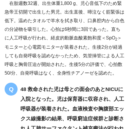
在胎週数32週、出生体重1,800 g、児心音低下のため緊
急帝王切開で出生した男児。出生直後、啼泣なく筋緊張は
低下。温めたタオルで羊水を拭き取り、口鼻腔内から白色
の分泌物を吸引した。心拍は6秒間に3回であった。直ち
に人工呼吸が行われ、経皮的動脈血酸素飽和度＜SpO
＞
2
新生児蘇生法
モニターと心電図モニターが装着された。生後2分が経過
しても自発呼吸を認めなかったため、気管挿管による人工
呼吸と胸骨圧迫が開始された。生後5分の評価で、心拍数
50/分、自発呼吸はなく、全身性チアノーゼを認めた。
48 救命された児は母との面会のあとNICUに
入院となった。児は保育器に収容され、人工
呼吸器が装着された。血液検査や胸腹部エッ
クス線撮影の結果、呼吸窮迫症候群と診断さ
れ人工肺サーファクタント補充療法が行われ