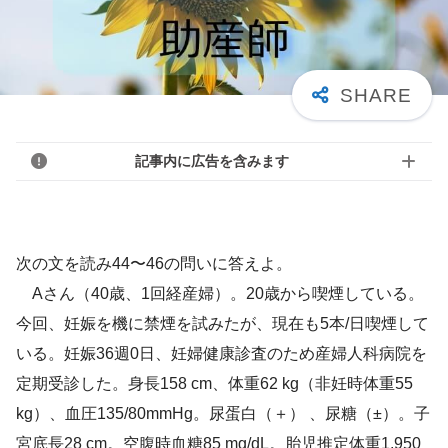
記事内に広告を含みます
次の文を読み44〜46の問いに答えよ。
Aさん（40歳、1回経産婦）。20歳から喫煙している。
今回、妊娠を機に禁煙を試みたが、現在も5本/日喫煙して
いる。妊娠36週0日、妊婦健康診査のため産婦人科病院を
定期受診した。身長158 cm、体重62 kg（非妊時体重55
kg）、血圧135/80mmHg。尿蛋白（＋） 、尿糖（±）。子
宮底長28 cm。空腹時血糖85 mg/dL。胎児推定体重1,950