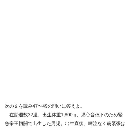
解答
４
呼吸窮迫症候群
人工肺サーファ
クタント補充療法
94%（上肢）、
次の文を読み47〜49の問いに答えよ。
2
83%（下肢）で上下肢差
在胎週数32週、出生体重1,800 g、児心音低下のため緊
急帝王切開で出生した男児。出生直後、啼泣なく筋緊張は