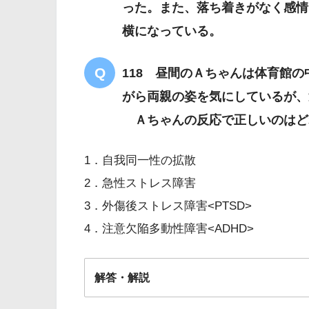
った。また、落ち着きがなく感情
育児で疲れている長女には頼め
横になっている。
問
118 昼間のＡちゃんは体育館
がら両親の姿を気にしているが、
Ａちゃんの反応で正しいのはど
1．自我同一性の拡散
2．急性ストレス障害
3．外傷後ストレス障害<PTSD>
4．注意欠陥多動性障害<ADHD>
解答・解説