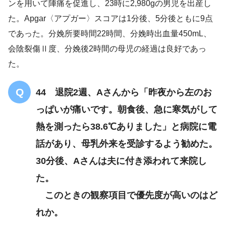
ンを用いて陣痛を促進し、23時に2,980gの男児を出産し
た。Apgar〈アプガー〉スコアは1分後、5分後ともに9点
であった。分娩所要時間22時間、分娩時出血量450mL、
会陰裂傷Ⅱ度、分娩後2時間の母児の経過は良好であっ
うまく授乳する
た。
44 退院2週、Aさんから「昨夜から左のお
っぱいが痛いです。朝食後、急に寒気がして
熱を測ったら38.6℃ありました」と病院に電
話があり、母乳外来を受診するよう勧めた。
30分後、Aさんは夫に付き添われて来院し
た。
このときの観察項目で優先度が高いのはど
れか。
脇抱き