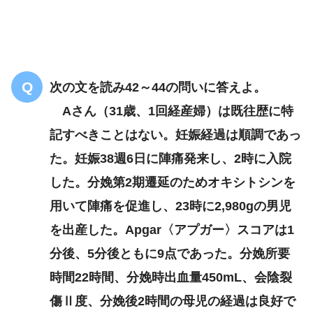
出血が
続く
次の文を読み42～44の問いに答えよ。
Aさん（31歳、1回経産婦）は既往歴に特
脈拍120/
記すべきことはない。妊娠経過は順調であっ
分
血圧79/58mmHg
た。妊娠38週6日に陣痛発来し、2時に入院
した。分娩第2期遷延のためオキシトシンを
分娩後出血
用いて陣痛を促進し、23時に2,980gの男児
を出産した。Apgar〈アプガー〉スコアは1
分後、5分後ともに9点であった。分娩所要
時間22時間、分娩時出血量450mL、会陰裂
傷Ⅱ度、分娩後2時間の母児の経過は良好で