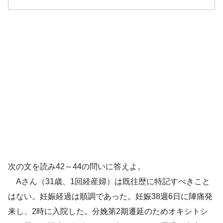
解答
３
乳房：Ⅲ型、短乳頭
次の文を読み42～44の問いに答えよ。
水疱
Aさん（31歳、1回経産婦）は既往歴に特記すべきこと
はない。妊娠経過は順調であった。妊娠38週6日に陣痛発
おっぱいが張って痛いし、赤ちゃんもうまく吸
来し、2時に入院した。分娩第2期遷延のためオキシトシ
ってくれません