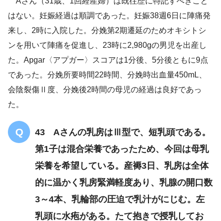
Aさん（31歳、1回経産婦）は既往歴に特記すべきこと
はない。妊娠経過は順調であった。妊娠38週6日に陣痛発
来し、2時に入院した。分娩第2期遷延のためオキシトシ
ンを用いて陣痛を促進し、23時に2,980gの男児を出産し
だんだん痛くなってきまし
た。Apgar〈アプガー〉スコアは1分後、5分後ともに9点
た
眠れそうもありません
であった。分娩所要時間22時間、分娩時出血量450mL、
会陰裂傷Ⅱ度、分娩後2時間の母児の経過は良好であっ
創部に軽度の腫脹
た。
43 Aさんの乳房はⅢ型で、短乳頭である。
第1子は混合栄養であったため、今回は母乳
栄養を希望している。産褥3日、乳房は全体
的に温かく乳房緊満軽度あり、乳腺の開口数
3～4本、乳輪部の圧迫で乳汁がにじむ。左
乳頭に水疱がある。たて抱きで授乳してお