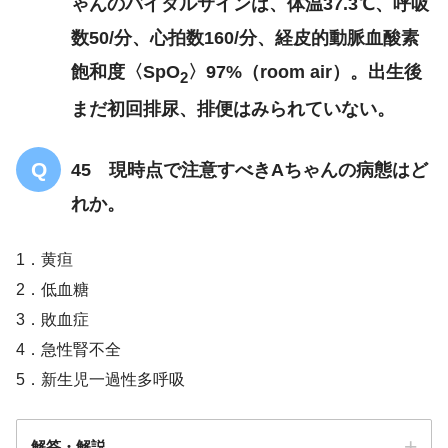
ゃんのバイタルサインは、体温37.3℃、呼吸
数50/分、心拍数160/分、経皮的動脈血酸素
飽和度〈SpO
〉97%（room air）。出生後
2
まだ初回排尿、排便はみられていない。
45 現時点で注意すべきAちゃんの病態はど
れか。
1．黄疸
2．低血糖
3．敗血症
4．急性腎不全
5．新生児一過性多呼吸
解答・解説