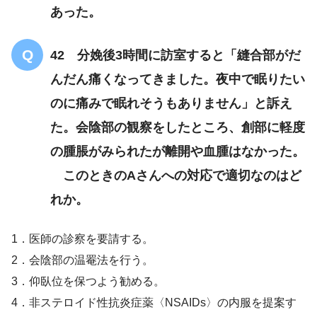
あった。
42 分娩後3時間に訪室すると「縫合部がだ
んだん痛くなってきました。夜中で眠りたい
のに痛みで眠れそうもありません」と訴え
た。会陰部の観察をしたところ、創部に軽度
の腫脹がみられたが離開や血腫はなかった。
このときのAさんへの対応で適切なのはど
れか。
1．医師の診察を要請する。
2．会陰部の温罨法を行う。
3．仰臥位を保つよう勧める。
4．非ステロイド性抗炎症薬〈NSAIDs〉の内服を提案す