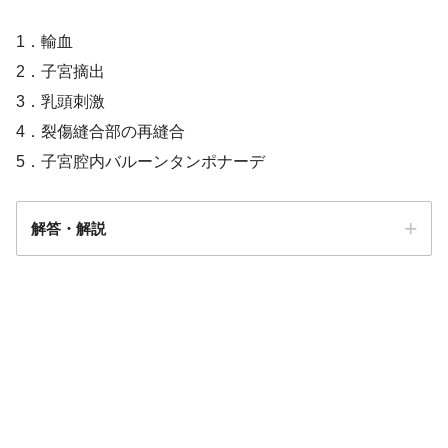
1．輸血
2．子宮摘出
3．乳頭刺激
4．裂傷縫合部の再縫合
5．子宮腔内バルーンタンポナーデ
解答・解説
解答
１・５