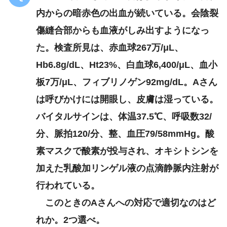
内からの暗赤色の出血が続いている。会陰裂
傷縫合部からも血液がしみ出すようになっ
た。検査所見は、赤血球267万/μL、
Hb6.8g/dL、Ht23%、白血球6,400/μL、血小
板7万/μL、フィブリノゲン92mg/dL。Aさん
は呼びかけには開眼し、皮膚は湿っている。
バイタルサインは、体温37.5℃、呼吸数32/
分、脈拍120/分、整、血圧79/58mmHg。酸
素マスクで酸素が投与され、オキシトシンを
加えた乳酸加リンゲル液の点滴静脈内注射が
行われている。
このときのAさんへの対応で適切なのはど
れか。2つ選べ。