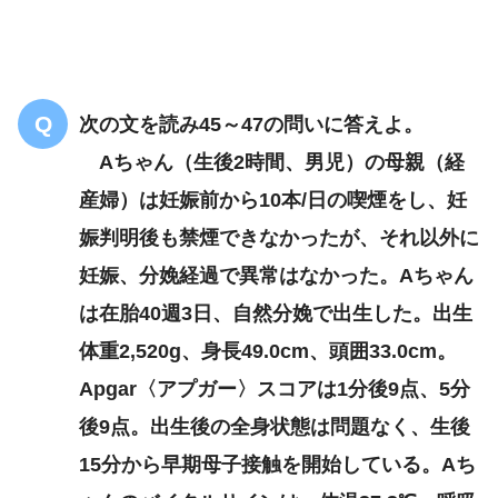
退院2週
痛い
寒気
38.6℃
次の文を読み45～47の問いに答えよ。
化膿性乳腺炎
Aちゃん（生後2時間、男児）の母親（経
産婦）は妊娠前から10本/日の喫煙をし、妊
娠判明後も禁煙できなかったが、それ以外に
妊娠、分娩経過で異常はなかった。Aちゃん
は在胎40週3日、自然分娩で出生した。出生
体重2,520g、身長49.0cm、頭囲33.0cm。
Apgar〈アプガー〉スコアは1分後9点、5分
後9点。出生後の全身状態は問題なく、生後
15分から早期母子接触を開始している。Aち