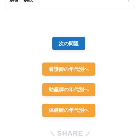
解答
２
次の問題
看護師の年代別へ
助産師の年代別へ
出生体重2,520g
保健師の年代別へ
早期母子
接触を開始
SHARE
呼吸数50/分