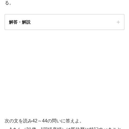
る。
解答・解説
解答
４
次の文を読み42～44の問いに答えよ。