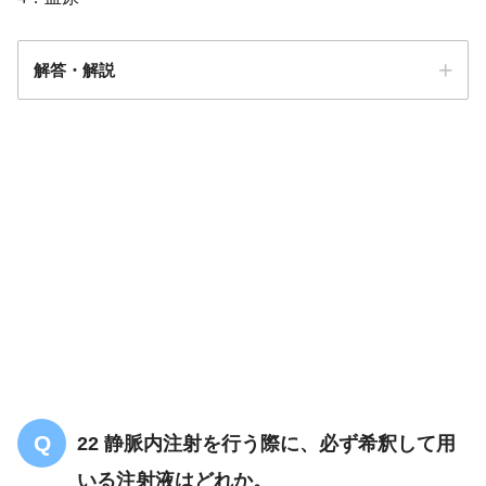
解答・解説
解答
3
下痢
22 静脈内注射を行う際に、必ず希釈して用
いる注射液はどれか。