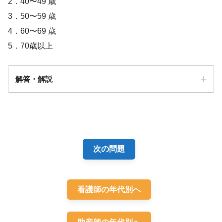
2．40〜49 歳
3．50〜59 歳
4．60〜69 歳
5．70歳以上
解答・解説
解答
5
次の問題
看護師の年代別へ