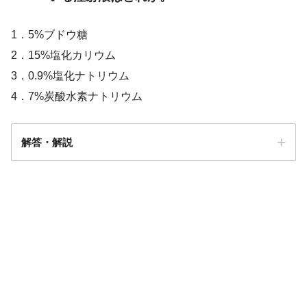
1．5%ブドウ糖
2．15%塩化カリウム
3．0.9%塩化ナトリウム
4．7%炭酸水素ナトリウム
解答・解説
解答
2