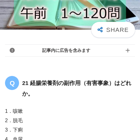
記事内に広告を含みます
21 経腸栄養剤の副作用（有害事象）はどれ
か。
1．咳嗽
2．脱毛
3．下痢
4．血尿