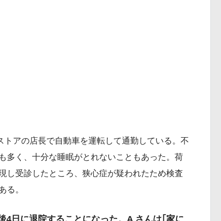
スストアの店長で自動車を運転して通勤している。不
も多く、十分な睡眠がとれないこともあった。荷
現し受診したところ、狭心症が疑われたため検査
ある。
栓
出血
感染症
後4日に退院することになった。A さんは｢家に