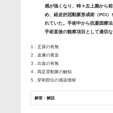
感が強くなり、時々左上腕から前
め、経皮的冠動脈形成術（PCI
れていた。手術中から抗凝固療法
手術直後の観察項目として適切な
狭心症
1．乏尿の有無
狭心症（労
2．皮膚の黄染
3．出血の有無
4．両足背動脈の触知
5．穿刺部位の感染徴候
運動負荷心電図検査
解答・解説