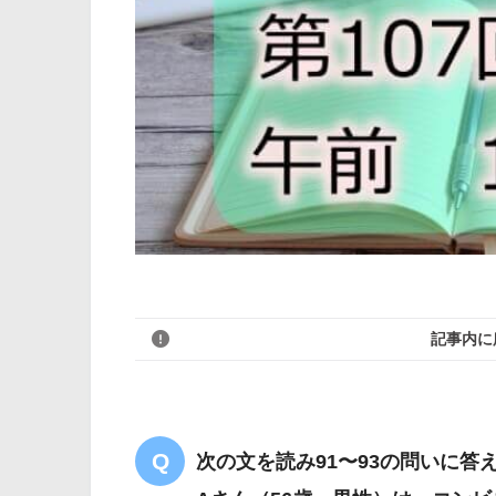
記事内に
次の文を読み91〜93の問いに答