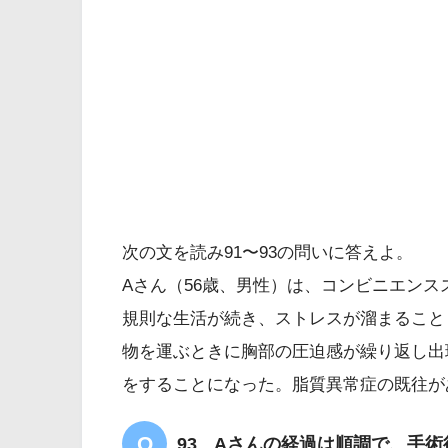
解答
3・4
経皮的冠動脈形成術
次の文を読み91〜93の問いに答えよ。
右大腿動脈
Aさん（56歳、男性）は、コンビニエン
抗凝固療法
規則な生活が続き、ストレスが溜まること
物を運ぶときに胸部の圧迫感が繰り返し出
をすることになった。脂質異常症の既往が
塞
93 Aさんの経過は順調で、手術