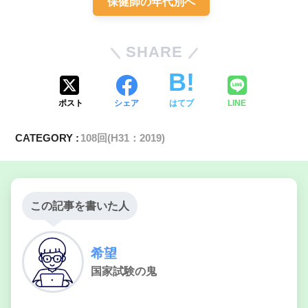
保健師の年代別へ
仲介・つなぎ・橋渡し
②コンサルテーション
SHARE
ポスト
シェア
はてブ
LINE
CATEGORY :
108回(H31：2019)
この記事を書いた人
希望
国家試験の鬼