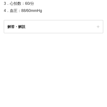
3．心拍数：60/分
4．血圧：88/60mmHg
解答・解説
解答
3