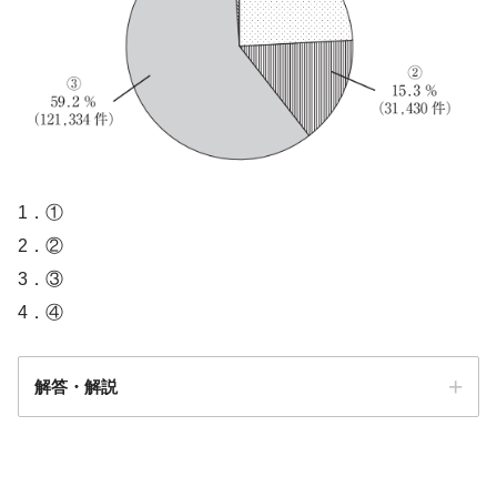
1．①
2．②
3．③
4．④
解答・解説
解答
３