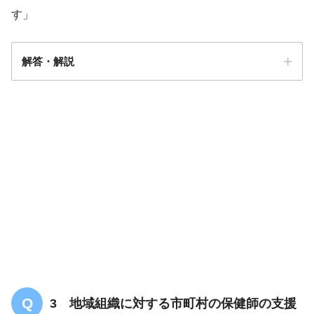
す」
解答・解説
解答
３
有意語の発語はなく
絵本の指さしはしない
妊娠7か月で疲れたの
3 地域組織に対する市町村の保健師の支援