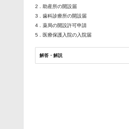
2．助産所の開設届
3．歯科診療所の開設届
4．薬局の開設許可申請
5．医療保護入院の入院届
解答・解説
解答
２・３