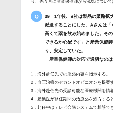
り、先々月に産業保健師から減塩について
39 1年後、B社は製品の販路
派遣することにした。Aさんは「
高くて薬を飲み始めました。その
できるか心配です」と産業保健師に
り、安定していた。
産業保健師の対応で適切なのは
1．海外赴任先での服薬内容を指示する。
2．血圧治療のセカンドオピニオンを提案
3．海外赴任先の受診可能な医療機関を情
4．産業医が赴任期間の治療薬を処方する
5．赴任中はテレビ会議システムで相談で