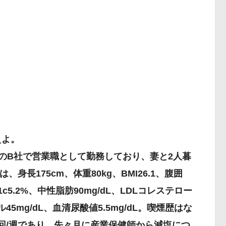
支援
えよ。
のB社で営業職として勤務しており、妻と2人暮
身長175cm、体重80kg、BMI26.1、腹囲
A1c5.2%、中性脂肪90mg/dL、LDLコレステロー
ル45mg/dL、血清尿酸値5.5mg/dL。喫煙歴はな
1回/週であり、先々月に産業保健師から減塩につ