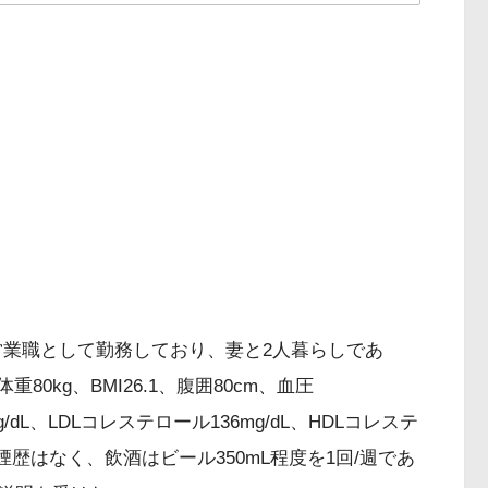
オレンジプラン）
営業職として勤務しており、妻と2人暮らしであ
料理が苦手
80kg、BMI26.1、腹囲80cm、血圧
います
mg/dL、LDLコレステロール136mg/dL、HDLコレステ
L。喫煙歴はなく、飲酒はビール350mL程度を1回/週であ