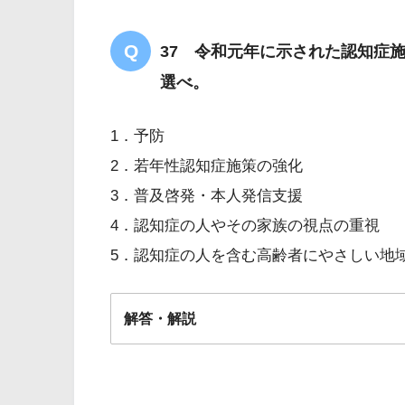
37 令和元年に示された認知症
選べ。
1．予防
2．若年性認知症施策の強化
3．普及啓発・本人発信支援
4．認知症の人やその家族の視点の重視
5．認知症の人を含む高齢者にやさしい地
解答・解説
解答
１・３