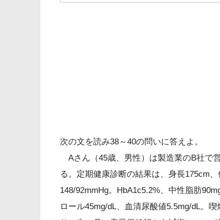
解答
４
認知症施策推進総合戦略（新
次の文を読み38～40の問いに答えよ。
減塩
Aさん（45歳、男性）は製造業のB社で
る。定期健康診断の結果は、身長175cm、体重
どうやって塩分を控えようか悩んで
148/92mmHg。HbA1c5.2%、中性脂肪90
ロール45mg/dL、血清尿酸値5.5mg/d