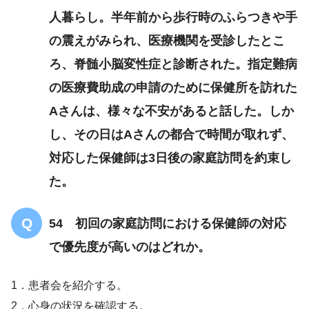
人暮らし。半年前から歩行時のふらつきや手
C市で暮らす姉とは疎遠になっている
の震えがみられ、医療機関を受診したとこ
ろ、脊髄小脳変性症と診断された。指定難病
の医療費助成の申請のために保健所を訪れた
1万円程度
Aさんは、様々な不安があると話した。しか
統合失調症
し、その日はAさんの都合で時間が取れず、
指示どおり服薬している
対応した保健師は3日後の家庭訪問を約束し
た。
現在落ち着いている
54 初回の家庭訪問における保健師の対応
で優先度が高いのはどれか。
1．患者会を紹介する。
2．心身の状況を確認する。