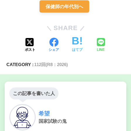
保健師の年代別へ
SHARE
事故を起こさ
ポスト
シェア
はてブ
LINE
ないか心配
経済的にも仕事を続けたい
CATEGORY :
112回(R8：2026)
この記事を書いた人
希望
国家試験の鬼