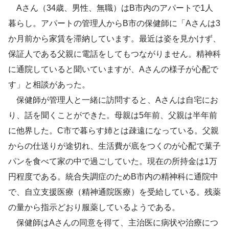
Aさん（34歳、男性、無職）はB市内のアパートで1人
Aさんは自宅にお
暮らし。アパートの管理人からB市の保健師に「Aさんは3
り、話を聞くことができた
か月前から家賃を滞納しています。最近は姿を見かけず、
保証人である父親に電話をしてもつながりません。精神科
C市で暮らす姉とは疎遠になっている
に通院していると聞いていますが、Aさんの様子が心配で
す」と相談があった。
保健師が管理人と一緒に訪問すると、Aさんは自宅にお
り、話を聞くことができた。母親は5年前、父親は半年前
統合失調症
に他界した。C市で暮らす姉とは疎遠になっている。父親
指示どおり服薬している
からの仕送りが途切れ、生活費が底をつくのが心配で菓子
パンを食べて家の中で過ごしていた。現在の所持金は1万
円程度である。統合失調症のためB市内の精神科に通院中
現在落ち着いている
で、自立支援医療（精神通院医療）を受給している。残薬
の量から指示どおり服薬しているようである。
保健師はAさんの同意を得て、主治医に病状や治療につ