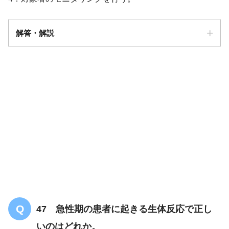
解答・解説
解答
４
47 急性期の患者に起きる生体反応で正し
いのはどれか。