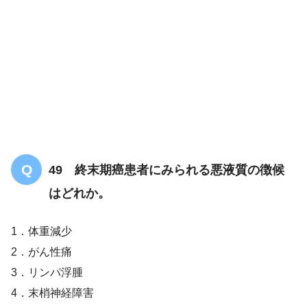
49 終末期癌患者にみられる悪液質の徴候
はどれか。
1．体重減少
2．がん性痛
3．リンパ浮腫
4．末梢神経障害