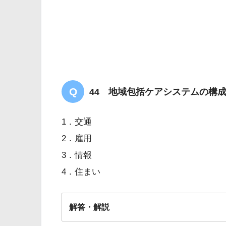
先天性水頭
泣くと
経済的にも生活していけるか不安です
44 地域包括ケアシステムの構
1．交通
2．雇用
3．情報
4．住まい
解答・解説