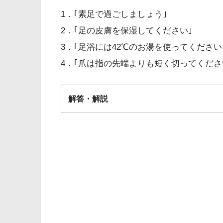
1．｢素足で過ごしましょう｣
2．｢足の皮膚を保湿してください｣
3．｢足浴には42℃のお湯を使ってください
4．｢爪は指の先端よりも短く切ってくださ
解答・解説
解答
２