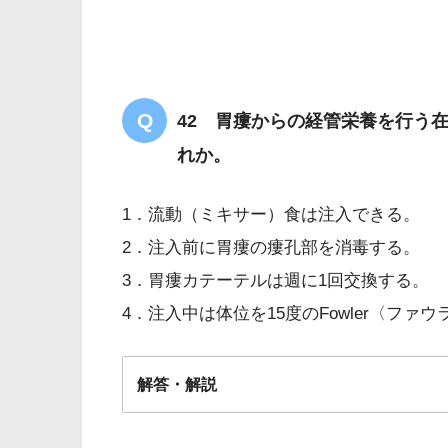
42 胃瘻からの経管栄養を行う
れか。
1．流動（ミキサー）食は注入できる。
2．注入前に胃瘻の瘻孔部を消毒する。
3．胃瘻カテーテルは週に1回交換する。
4．注入中は体位を15度のFowler〈ファ
解答・解説