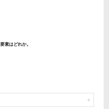
症
イライラ
成要素はどれか。