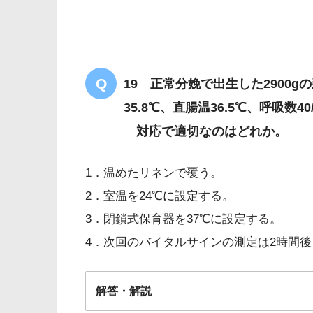
19 正常分娩で出生した2900
35.8℃、直腸温36.5℃、呼吸数4
対応で適切なのはどれか。
1．温めたリネンで覆う。
2．室温を24℃に設定する。
3．閉鎖式保育器を37℃に設定する。
4．次回のバイタルサインの測定は2時間
解答・解説