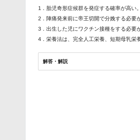
1．胎児奇形症候群を発症する確率が高い
2．陣痛発来前に帝王切開で分娩する必要
3．出生した児にワクチン接種をする必要
4．栄養法は、完全人工栄養、短期母乳栄
解答・解説
解答
４