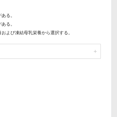
。
がある。
がある。
養および凍結母乳栄養から選択する。