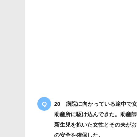
解答
１
皮膚温35.8℃
直腸温36.5℃
20 病院に向かっている途中で
助産所に駆け込んできた。助産師
新生児を抱いた女性とその夫がお
の安全を確保した。