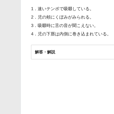
1．速いテンポで吸啜している。
2．児の頰にくぼみがみられる。
3．吸啜時に舌の音が聞こえない。
4．児の下唇は内側に巻き込まれている。
解答・解説
解答
３