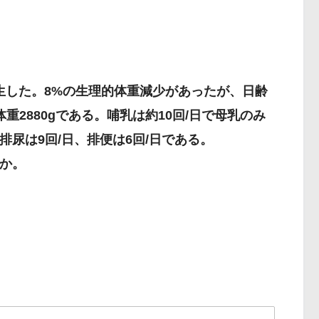
で出生した。8%の生理的体重減少があったが、日齢
重2880gである。哺乳は約10回/日で母乳のみ
尿は9回/日、排便は6回/日である。
か。