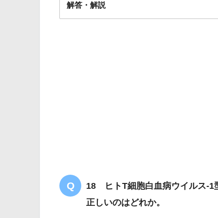
解答・解説
解答
１
8%
約10回/日
9回/日
6回/日
18 ヒトT細胞白血病ウイルス-1
正しいのはどれか。