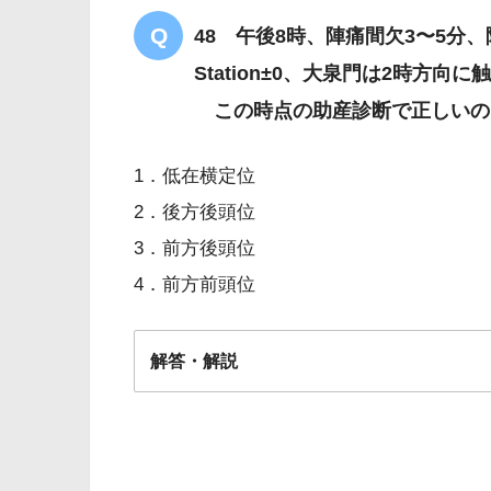
48 午後8時、陣痛間欠3〜5分
Station±0、大泉門は2時方向に
この時点の助産診断で正しいの
1．低在横定位
2．後方後頭位
3．前方後頭位
4．前方前頭位
解答・解説
解答
４