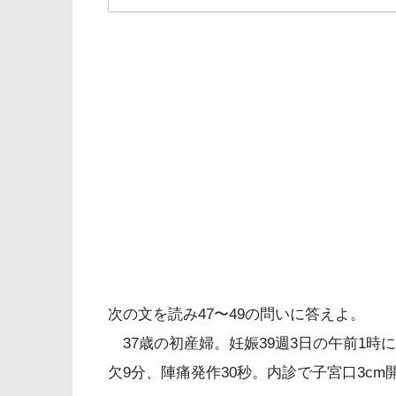
解答
３
初産婦
午前1時
次の文を読み47〜49の問いに答えよ。
午後2時
37歳の初産婦。妊娠39週3日の午前1時
子宮口6cm開大
欠9分、陣痛発作30秒。内診で子宮口3cm