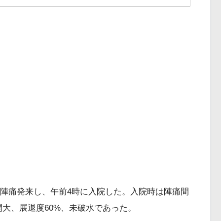
に陣痛発来し、午前4時に入院した。入院時は陣痛間
開大、展退度60%、未破水であった。