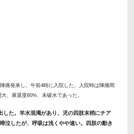
門は2時方向
に陣痛発来し、午前4時に入院した。入院時は陣痛間
開大、展退度60%、未破水であった。
娩出した。羊水混濁があり、児の四肢末梢にチア
啼泣したが、呼吸は浅くやや速い。四肢の動き