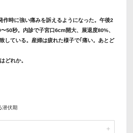
痛発作時に強い痛みを訴えるようになった。午後2
0〜50秒。内診で子宮口6cm開大、展退度80%、
径に一致している。産婦は疲れた様子で｢痛い。あとど
。
はどれか。
ける潜伏期