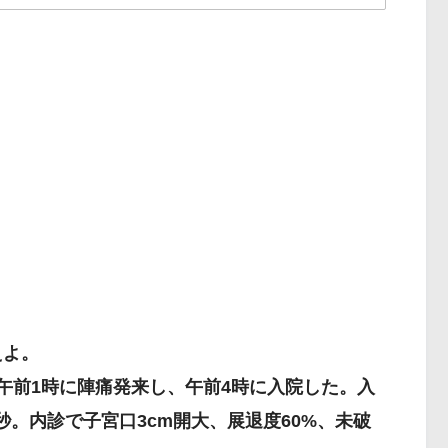
将来について真剣に話し合
えよ。
の午前1時に陣痛発来し、午前4時に入院した。入
秒。内診で子宮口3cm開大、展退度60%、未破