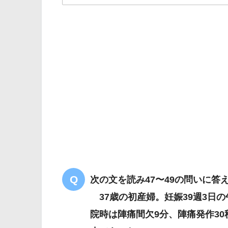
解答
２
います
次の文を読み47〜49の問いに答
37歳の初産婦。妊娠39週3日
院時は陣痛間欠9分、陣痛発作30