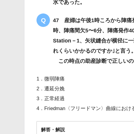
水であった。
47 産婦は午後1時ころから陣
時、陣痛間欠5〜6分、陣痛発作4
Station－1、矢状縫合が横
れくらいかかるのですか｣と言う
この時点の助産診断で正しいの
1．微弱陣痛
2．遷延分娩
3．正常経過
4．Friedman〈フリードマン〉曲線にお
解答・解説