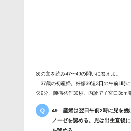
Station±0
大泉
次の文を読み47〜49の問いに答えよ。
37歳の初産婦。妊娠39週3日の午前1時
欠9分、陣痛発作30秒。内診で子宮口3cm
49 産婦は翌日午前2時に児を
ノーゼを認める。児は出生直後に
を認める。