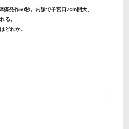
、陣痛発作50秒。内診で子宮口7cm開大、
触れる。
はどれか。