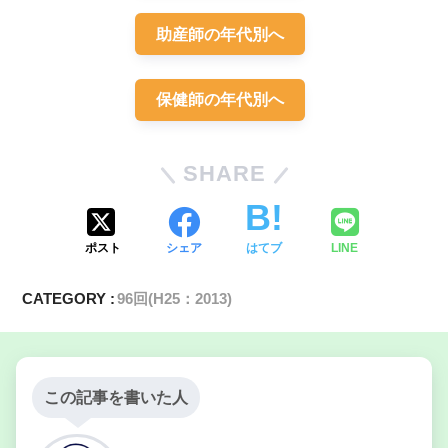
3600g
第2期3時間
助産師の年代別へ
保健師の年代別へ
SHARE
尿意を感じ
尿は出
なかった
ポスト
シェア
はてブ
LINE
腫脹と発赤はない
膀胱充満
CATEGORY :
96回(H25：2013)
この記事を書いた人