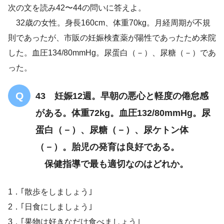
8週0日
次の文を読み42〜44の問いに答えよ。
胎囊〈GS〉は確認された
胎
32歳の女性。身長160cm、体重70kg。月経周期が不規
芽は認められなかった
則であったが、市販の妊娠検査薬が陽性であったため来院
した。血圧134/80mmHg。尿蛋白（－）、尿糖（－）であ
った。
43 妊娠12週。早朝の悪心と軽度の倦怠感
がある。体重72kg。血圧132/80mmHg。尿
蛋白（－）、尿糖（－）、尿ケトン体
（－）。胎児の発育は良好である。
保健指導で最も適切なのはどれか。
1．｢散歩をしましょう｣
2．｢日食にしましょう｣
3．｢果物は好きなだけ食べましょう｣