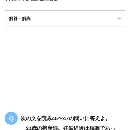
解答・解説
解答
３
血圧134/80mmHg
血圧132/80mmHg
次の文を読み45〜47の問いに答えよ。
21歳の初産婦。妊娠経過は順調であっ