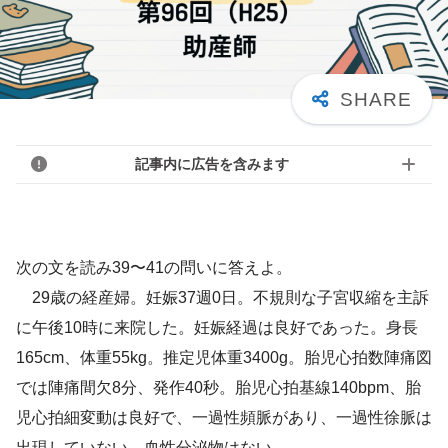
記事内に広告を含みます
次の文を読み39〜41の問いに答えよ。
29歳の経産婦。妊娠37週0日。不規則な子宮収縮を主訴
に午後10時に来院した。妊娠経過は良好であった。身長
165cm、体重55kg。推定児体重3400g。胎児心拍数陣痛図
では陣痛間欠8分、発作40秒。胎児心拍基線140bpm、胎
児心拍細変動は良好で、一過性頻脈があり、一過性徐脈は
出現していない。血性分泌物はない。