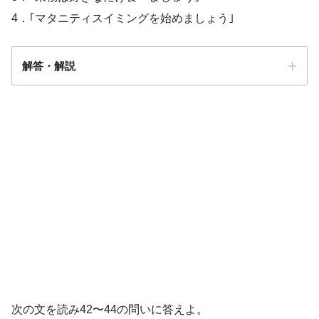
4．｢マタニティスイミングを始めましょう｣
解答・解説
解答
１
体重70kg
妊娠12週
早朝の悪心と軽度の倦怠感
体重72kg
次の文を読み42〜44の問いに答えよ。