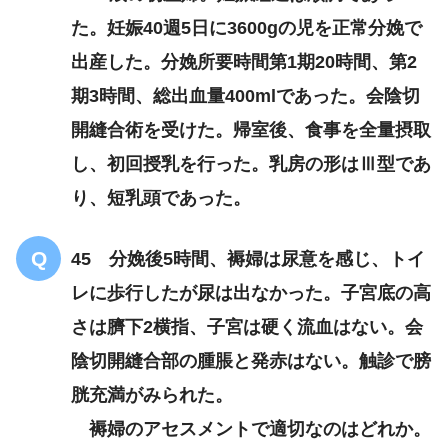
た。妊娠40週5日に3600gの児を正常分娩で
出産した。分娩所要時間第1期20時間、第2
血圧160/95mmHg
尿蛋白
期3時間、総出血量400mlであった。会陰切
＋
診断基準
開縫合術を受けた。帰室後、食事を全量摂取
し、初回授乳を行った。乳房の形はⅢ型であ
り、短乳頭であった。
45 分娩後5時間、褥婦は尿意を感じ、トイ
レに歩行したが尿は出なかった。子宮底の高
さは臍下2横指、子宮は硬く流血はない。会
陰切開縫合部の腫脹と発赤はない。触診で膀
胱充満がみられた。
褥婦のアセスメントで適切なのはどれか。