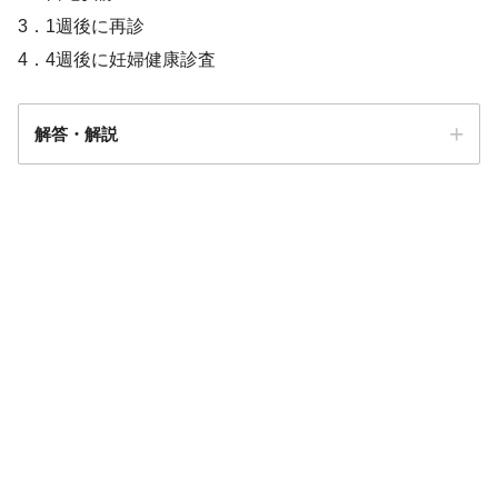
3．1週後に再診
4．4週後に妊婦健康診査
解答・解説
解答
３
月経周期が不規
則