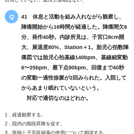
41 休息と活動を組み入れながら観察し、
陣痛開始から16時間が経過した。陣痛間欠6
分、発作40秒。内診所見は、子宮口8cm開
大、展退度80%、Station＋1。胎児心拍数陣
痛図では胎児心拍基線140bpm、基線細変動
6〜25bpm、最下点90bpm、回復まで40秒
の変動一過性徐脈が2回みられた。入院して
からあまり眠れていないという。
対応で適切なのはどれか。
1．経過観察する。
2．院内の階段昇降を促す。
3．医師と子宮収縮薬の使用について相談する。