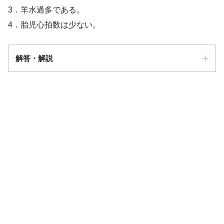
3．羊水過多である。
4．胎児心拍数は少ない。
解答・解説
解答
１
妊娠32週2日