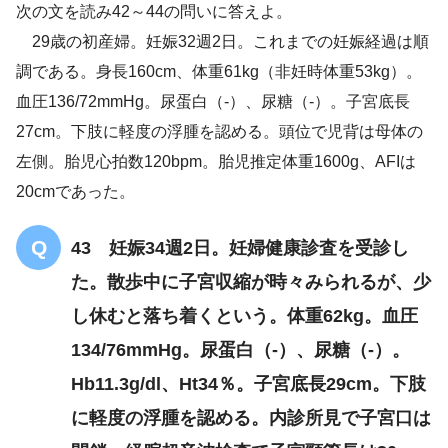
次の文を読み42～44の問いに答えよ。
児背は母体の左側
29歳の初産婦。妊娠32週2日。これまでの妊娠経過は順
120bpm
胎児推定体重1600g
調である。身長160cm、体重61kg（非妊時体重53kg）。
20cm
血圧136/72mmHg。尿蛋白（-）、尿糖（-）。子宮底長
27cm。下肢に軽度の浮腫を認める。頭位で児背は母体の
左側。胎児心拍数120bpm。胎児推定体重1600g、AFIは
20cmであった。
43 妊娠34週2日。妊婦健康診査を受診し
た。散歩中に子宮収縮が時々みられるが、少
し休むと落ち着くという。体重62kg。血圧
134/76mmHg。尿蛋白（-）、尿糖（-）。
Hb11.3g/dl、Ht34％。子宮底長29cm。下肢
に軽度の浮腫を認める。内診所見で子宮口は