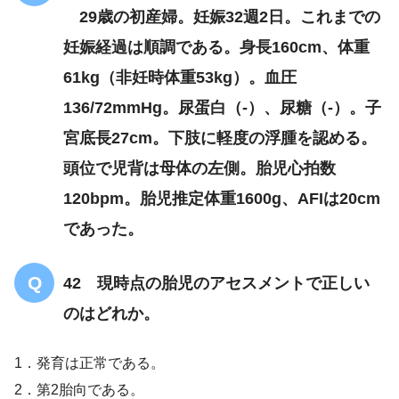
体操で膀胱が下がってくる感じは良くな
29歳の初産婦。妊娠32週2日。これまでの
った
妊娠経過は順調である。身長160cm、体重
61kg（非妊時体重53kg）。血圧
残尿は80ml
136/72mmHg。尿蛋白（-）、尿糖（-）。子
宮底長27cm。下肢に軽度の浮腫を認める。
頭位で児背は母体の左側。胎児心拍数
120bpm。胎児推定体重1600g、AFIは20cm
であった。
42 現時点の胎児のアセスメントで正しい
薬物
のはどれか。
療法
1．発育は正常である。
2．第2胎向である。