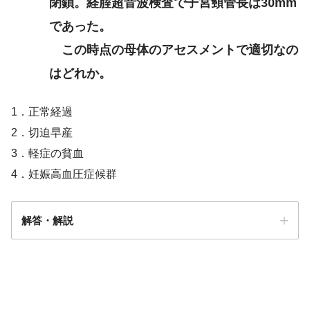
閉鎖。経腟超音波検査で子宮頸管長は30mm
であった。
この時点の母体のアセスメントで適切なの
はどれか。
1．正常経過
2．切迫早産
3．軽症の貧血
4．妊娠高血圧症候群
解答・解説
解答
１