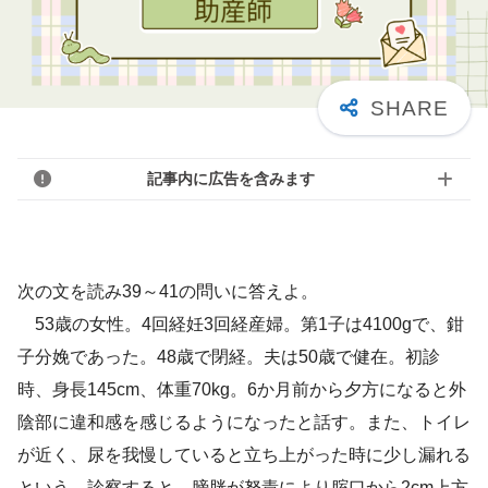
記事内に広告を含みます
次の文を読み39～41の問いに答えよ。
53歳の女性。4回経妊3回経産婦。第1子は4100gで、鉗
子分娩であった。48歳で閉経。夫は50歳で健在。初診
時、身長145cm、体重70kg。6か月前から夕方になると外
陰部に違和感を感じるようになったと話す。また、トイレ
が近く、尿を我慢していると立ち上がった時に少し漏れる
という。診察すると、膀胱が努責により腟口から2cm上方