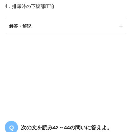
4．排尿時の下腹部圧迫
解答・解説
解答
２
骨盤臓器脱
骨盤底筋体操
次の文を読み42～44の問いに答えよ。