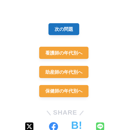
解答
５
次の問題
看護師の年代別へ
初産婦
B群溶連菌
助産師の年代別へ
10分間隔
今も変わりません
保健師の年代別へ
夫の立会い分娩
SHARE