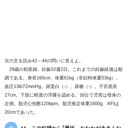
妊娠34週2日
血圧134/76mmHg
次の文を読み42～44の問いに答えよ。
29歳の初産婦。妊娠32週2日。これまでの妊娠経過は順
Hb11.3g/dl
Ht34％
調である。身長160cm、体重61kg（非妊時体重53kg）。
子宮頸管長は
血圧136/72mmHg。尿蛋白（-）、尿糖（-）。子宮底長
30mm
27cm。下肢に軽度の浮腫を認める。頭位で児背は母体の
左側。胎児心拍数120bpm。胎児推定体重1600g、AFIは
20cmであった。