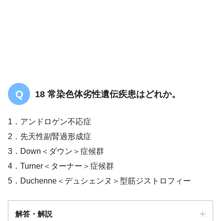
編
18 常染色体劣性遺伝疾患はどれか。
1．アンドロゲン不応症
2．先天性副腎過形成症
3．Down＜ダウン＞症候群
4．Turner＜ターナー＞症候群
5．Duchenne＜デュシェンヌ＞型筋ジストロフィー
解答・解説