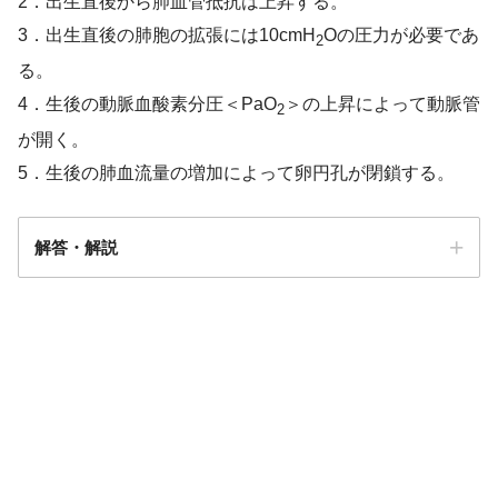
2．出生直後から肺血管抵抗は上昇する。
3．出生直後の肺胞の拡張には10cmH
Oの圧力が必要であ
2
る。
4．生後の動脈血酸素分圧＜PaO
＞の上昇によって動脈管
2
が開く。
5．生後の肺血流量の増加によって卵円孔が閉鎖する。
解答・解説
解答
５