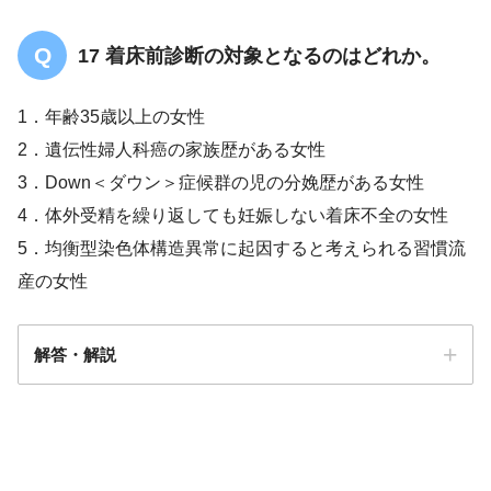
17 着床前診断の対象となるのはどれか。
1．年齢35歳以上の女性
2．遺伝性婦人科癌の家族歴がある女性
3．Down＜ダウン＞症候群の児の分娩歴がある女性
4．体外受精を繰り返しても妊娠しない着床不全の女性
5．均衡型染色体構造異常に起因すると考えられる習慣流
産の女性
解答・解説
解答
５