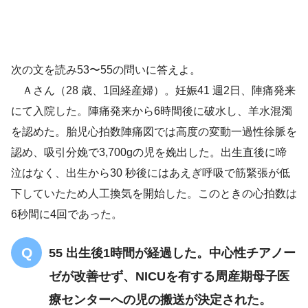
ラ音
捻髪音
両肺野にびまん性の策状影
次の文を読み53〜55の問いに答えよ。
縦郭気腫などのエアリーク所見
両側肺の過膨張
Ａさん（28 歳、1回経産婦）。妊娠41 週2日、陣痛発来
にて入院した。陣痛発来から6時間後に破水し、羊水混濁
を認めた。胎児心拍数陣痛図では高度の変動一過性徐脈を
認め、吸引分娩で3,700gの児を娩出した。出生直後に啼
泣はなく、出生から30 秒後にはあえぎ呼吸で筋緊張が低
下していたため人工換気を開始した。このときの心拍数は
6秒間に4回であった。
55 出生後1時間が経過した。中心性チアノー
ゼが改善せず、NICUを有する周産期母子医
療センターへの児の搬送が決定された。