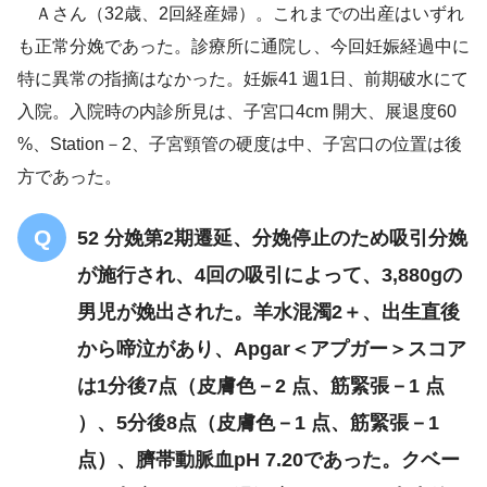
恥骨結合後面下縁
Ａさん（32歳、2回経産婦）。これまでの出産はいずれ
も正常分娩であった。診療所に通院し、今回妊娠経過中に
恥骨結合後面下縁
特に異常の指摘はなかった。妊娠41 週1日、前期破水にて
入院。入院時の内診所見は、子宮口4cm 開大、展退度60
%、Station－2、子宮頸管の硬度は中、子宮口の位置は後
方であった。
52 分娩第2期遷延、分娩停止のため吸引分娩
が施行され、4回の吸引によって、3,880gの
男児が娩出された。羊水混濁2＋、出生直後
から啼泣があり、Apgar＜アプガー＞スコア
は1分後7点（皮膚色－2 点、筋緊張－1 点
）、5分後8点（皮膚色－1 点、筋緊張－1
点）、臍帯動脈血pH 7.20であった。クベー