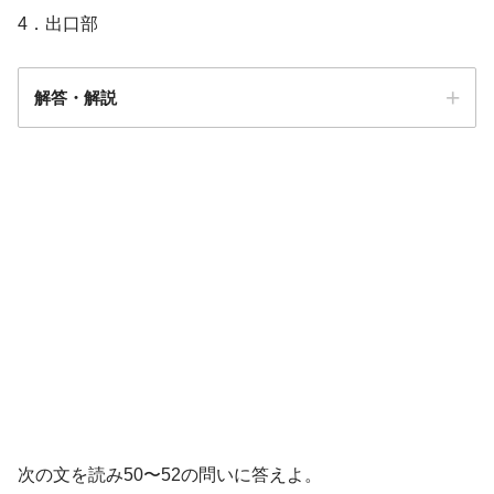
4．出口部
解答・解説
解答
２※
３
子宮口全開大後2時間
次の文を読み50〜52の問いに答えよ。