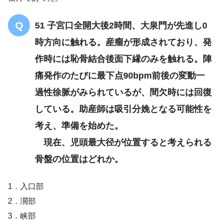
51 子宮口全開大後2時間、大泉門が先進し0
時方向に触れる。産瘤が形成されており、発
作時には恥骨結合後面下縁のみを触れる。陣
痛発作のたびに最下点90bpm前後の変動一
過性徐脈がみられているが、間欠時には回復
している。助産師は吸引分娩となる可能性を
考え、準備を始めた。
現在、児頭最大径が位置すると考えられる
骨盤の位置はどれか。
1．入口部
2．濶部
3．峡部