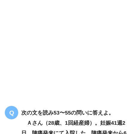
頭部に暗赤色で骨縫合を超える腫瘤が認
められ、指で押すと陥凹
次の文を読み53〜55の問いに答えよ。
Ａさん（28歳、1回経産婦）。妊娠41週2
日、陣痛発来にて入院した。陣痛発来から6