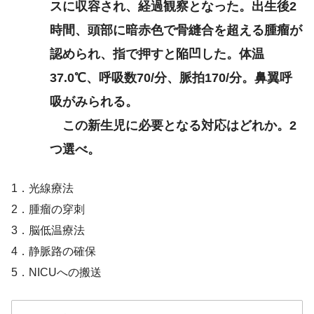
スに収容され、経過観察となった。出生後2
時間、頭部に暗赤色で骨縫合を超える腫瘤が
認められ、指で押すと陥凹した。体温
37.0℃、呼吸数70/分、脈拍170/分。鼻翼呼
吸がみられる。
この新生児に必要となる対応はどれか。2
つ選べ。
1．光線療法
2．腫瘤の穿刺
3．脳低温療法
4．静脈路の確保
5．NICUへの搬送