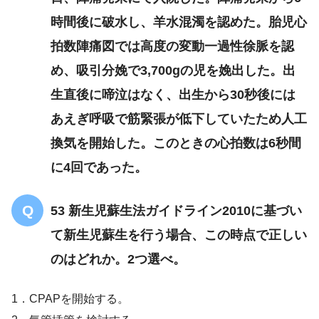
時間後に破水し、羊水混濁を認めた。胎児心
拍数陣痛図では高度の変動一過性徐脈を認
め、吸引分娩で3,700gの児を娩出した。出
生直後に啼泣はなく、出生から30秒後には
あえぎ呼吸で筋緊張が低下していたため人工
換気を開始した。このときの心拍数は6秒間
に4回であった。
53 新生児蘇生法ガイドライン2010に基づい
て新生児蘇生を行う場合、この時点で正しい
のはどれか。2つ選べ。
1．CPAPを開始する。