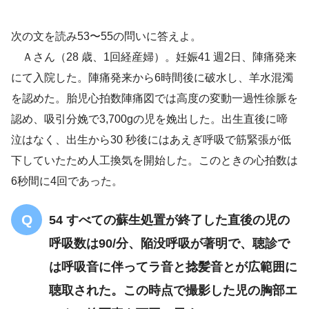
次の文を読み53〜55の問いに答えよ。
啼泣なし
Ａさん（28 歳、1回経産婦）。妊娠41 週2日、陣痛発来
あえぎ呼吸
筋緊張が低下
にて入院した。陣痛発来から6時間後に破水し、羊水混濁
を認めた。胎児心拍数陣痛図では高度の変動一過性徐脈を
40回/分
認め、吸引分娩で3,700gの児を娩出した。出生直後に啼
泣はなく、出生から30 秒後にはあえぎ呼吸で筋緊張が低
下していたため人工換気を開始した。このときの心拍数は
6秒間に4回であった。
54 すべての蘇生処置が終了した直後の児の
呼吸数は90/分、陥没呼吸が著明で、聴診で
は呼吸音に伴ってラ音と捻髪音とが広範囲に
聴取された。この時点で撮影した児の胸部エ