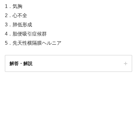
1．気胸
2．心不全
3．肺低形成
4．胎便吸引症候群
5．先天性横隔膜ヘルニア
解答・解説
解答
４