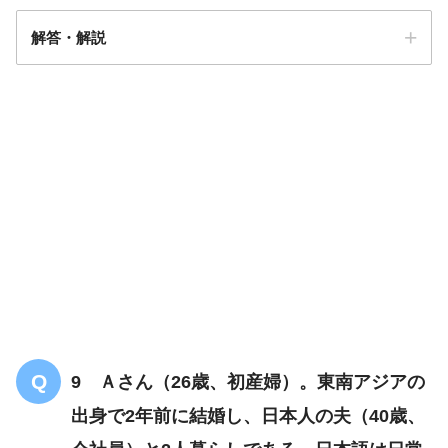
解答・解説
解答
３
大学生
妊娠経過は順調
9 Ａさん（26歳、初産婦）。東南アジアの
妊娠37週0日
産後の生活について
出身で2年前に結婚し、日本人の夫（40歳、