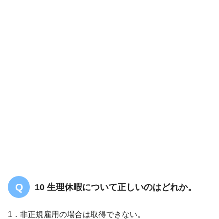
夫ととも
子ども虐待対応の手引き > 第２章 発生予
防
10 生理休暇について正しいのはどれか。
1．非正規雇用の場合は取得できない。