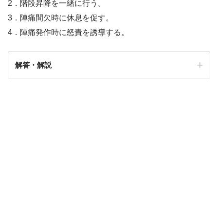
2．階段昇降を一緒に行う。
3．陣痛間欠時に休息を促す。
4．陣痛発作時に怒責を誘導する。
解答・解説
解答
３
前期破水
13時間
子宮口6cm開大