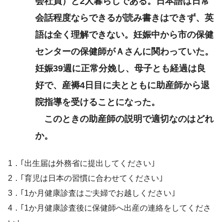
会社員）と2人暮らしである。日本語は日常
虐待のリスク要因
会話程度ならできるが読み書きはできず、英
語は全く理解できない。妊娠中から市の保健
センターの保健師がＡさんに関わっていた。
妊娠39週に正常分娩し、母子とも経過は良
好で、産褥4日目に夫とともに助産師から退
院指導を受けることになった。
このときの助産師の説明で適切なのはどれ
か。
1．｢出生届は外務省に提出してください｣
2．｢育児は日本の習慣に合わせてください｣
3．｢1か月健康診査はご夫婦でお越しください｣
4．｢1か月健康診査後に保健師へ出産の連絡をしてくださ