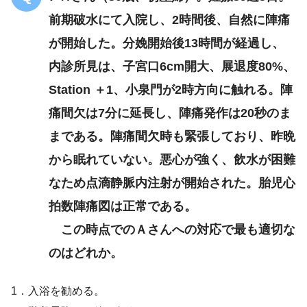
前期破水にて入院し、2時間後、自然に陣痛
が開始した。分娩開始後13時間が経過し、
内診所見は、子宮口6cm開大、展退度80%、
Station ＋1、小泉門が2時方向に触れる。陣
痛間欠は7分に延長し、陣痛発作は20秒のま
まである。陣痛間欠時も緊張しており、昨晩
から眠れていない。悪心が強く、飲水が困難
なため点滴静脈内注射が開始された。胎児心
拍数陣痛図は正常である。
この時点でのＡさんへの対応で最も適切な
のはどれか。
1．入浴を勧める。