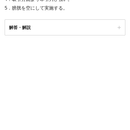
5．膀胱を空にして実施する。
解答・解説
解答
４・５