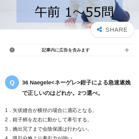
記事内に広告を含みます
36 Naegele<ネーゲレ>鉗子による急速遂娩
で正しいのはどれか。2つ選べ。
1．矢状縫合が横径の場合に適応となる。
2．鉗子柄を左右に動かして牽引する。
3．娩出完了まで会陰保護は行わない。
4．吸引分娩より牽引力が強い。