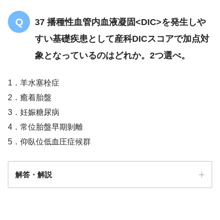
37 播種性血管内血液凝固<DIC>を発生しや
すい基礎疾患として産科DICスコアで加点対
象となっているのはどれか。2つ選べ。
1．羊水塞栓症
2．癒着胎盤
3．妊娠糖尿病
4．常位胎盤早期剝離
5．仰臥位低血圧症候群
解答・解説
解答
１・４