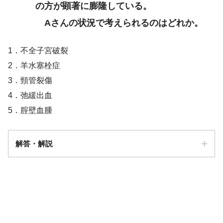
の方が顕著に膨隆している。
Aさんの状況で考えられるのはどれか。
1．不全子宮破裂
2．羊水塞栓症
3．頸管裂傷
4．弛緩出血
5．腟壁血腫
解答・解説
解答
５