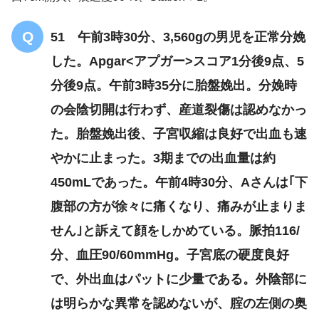
51 午前3時30分、3,560gの男児を正常分娩
した。Apgar<アプガー>スコア1分後9点、5
分後9点。午前3時35分に胎盤娩出。分娩時
の会陰切開は行わず、産道裂傷は認めなかっ
た。胎盤娩出後、子宮収縮は良好で出血も速
やかに止まった。3期までの出血量は約
450mLであった。午前4時30分、Aさんは｢下
腹部の方が徐々に痛くなり、痛みが止まりま
せん｣と訴えて顔をしかめている。脈拍116/
分、血圧90/60mmHg。子宮底の硬度良好
で、外出血はパットに少量である。外陰部に
は明らかな異常を認めないが、腟の左側の奥