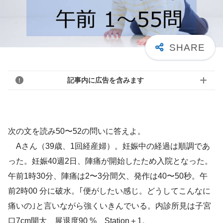
記事内に広告を含みます
次の文を読み50〜52の問いに答えよ。
Aさん（39歳、1回経産婦）。妊娠中の経過は順調であ
った。妊娠40週2日、陣痛が開始したため入院となった。
午前1時30分、陣痛は2〜3分間欠、発作は40〜50秒。午
前2時00 分に破水。｢便がしたい感じ。どうしてこんなに
痛いの｣と言いながら強くいきんでいる。内診所見は子宮
口7cm開大、展退度90 %、Station＋1。