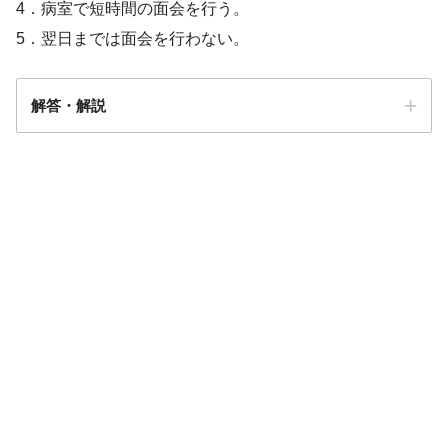
4．病室で短時間の面会を行う。
5．翌日までは面会を行わない。
解答・解説
解答
４
分娩後4時間
1,600mL