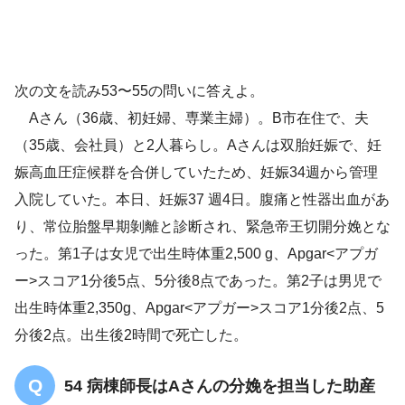
次の文を読み53〜55の問いに答えよ。
Aさん（36歳、初妊婦、専業主婦）。B市在住で、夫
（35歳、会社員）と2人暮らし。Aさんは双胎妊娠で、妊
娠高血圧症候群を合併していたため、妊娠34週から管理
入院していた。本日、妊娠37 週4日。腹痛と性器出血があ
出生後2時間で死亡
り、常位胎盤早期剝離と診断され、緊急帝王切開分娩とな
＜適応基準＞
った。第1子は女児で出生時体重2,500 g、Apgar<アプガ
第2子は出生後2時間
ー>スコア1分後5点、5分後8点であった。第2子は男児で
生後すぐは生きていた
出生時体重2,350g、Apgar<アプガー>スコア1分後2点、5
早期
新生児死亡
分後2点。出生後2時間で死亡した。
54 病棟師長はAさんの分娩を担当した助産