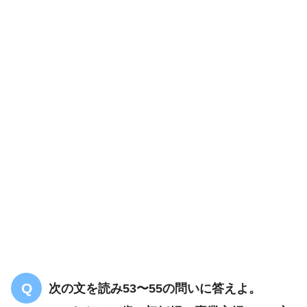
1,600mL
分娩後異常出血
循環
次の文を読み53〜55の問いに答えよ。
血液減少性ショック
血液凝固異常