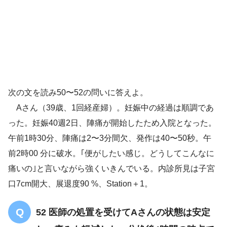
3,560gの男児
産道裂傷なし
次の文を読み50〜52の問いに答えよ。
Aさん（39歳、1回経産婦）。妊娠中の経過は順調であ
下腹部の方が徐々に痛くなり、痛みが
った。妊娠40週2日、陣痛が開始したため入院となった。
止まりません
午前1時30分、陣痛は2〜3分間欠、発作は40〜50秒。午
前2時00 分に破水。｢便がしたい感じ。どうしてこんなに
痛いの｣と言いながら強くいきんでいる。内診所見は子宮
口7cm開大、展退度90 %、Station＋1。
腟の左側の奥の方が顕著に膨隆している
腟壁血腫
52 医師の処置を受けてAさんの状態は安定