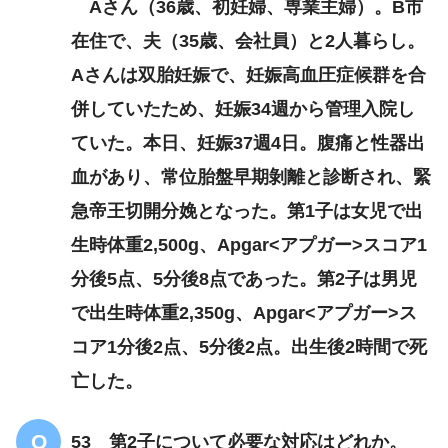
Aさん（36歳、初妊婦、専業主婦）。B市
在住で、夫（35歳、会社員）と2人暮らし。
Aさんは双胎妊娠で、妊娠高血圧症候群を合
併していたため、妊娠34週から管理入院し
ていた。本日、妊娠37週4日。腹痛と性器出
血があり、常位胎盤早期剝離と診断され、緊
急帝王切開分娩となった。第1子は女児で出
生時体重2,500g、Apgar<アプガー>スコア1
分後5点、5分後8点であった。第2子は男児
で出生時体重2,350g、Apgar<アプガー>ス
コア1分後2点、5分後2点。出生後2時間で死
亡した。
53 第2子について必要な対応はどれか。