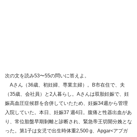
次の文を読み53〜55の問いに答えよ。
Aさん（36歳、初妊婦、専業主婦）。B市在住で、夫
（35歳、会社員）と2人暮らし。Aさんは双胎妊娠で、妊
娠高血圧症候群を合併していたため、妊娠34週から管理
入院していた。本日、妊娠37 週4日。腹痛と性器出血があ
り、常位胎盤早期剝離と診断され、緊急帝王切開分娩とな
った。第1子は女児で出生時体重2,500 g、Apgar<アプガ