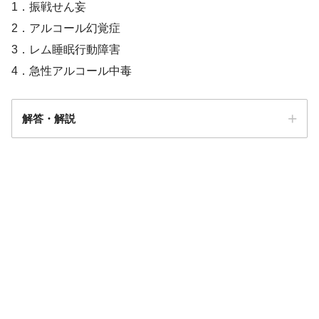
1．振戦せん妄
2．アルコール幻覚症
3．レム睡眠行動障害
4．急性アルコール中毒
解答・解説
解答
1