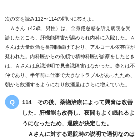
アルコール依存症
入院後2日
壁や布団に虫がたくさんいる
次の文を読み112〜114の問いに答えよ。
Ａさん（42歳、男性）は、全身倦怠感を訴え病院を受
振戦せん妄
診したところ、肝機能障害が認められ内科に入院した。Ａ
さんは大量飲酒を長期間続けており、アルコール依存症が
断酒2～3日後
疑われた。内科医からの依頼で精神科医が診察をしたとき
は、Ａさんは意識清明で見当識障害はなかった。妻とは不
仲であり、半年前に仕事で大きなトラブルがあったため、
朝から飲酒するようになり飲酒量はさらに増えていた。
114 その後、薬物治療によって興奮は改善
した。肝機能も改善し、夜間もよく眠れるよ
うになったため、退院が決定した。
Ａさんに対する退院時の説明で適切なのは