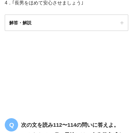
4．｢長男をほめて安心させましょう｣
解答・解説
解答
3
長男
次の文を読み112〜114の問いに答えよ。
長男の退行現象