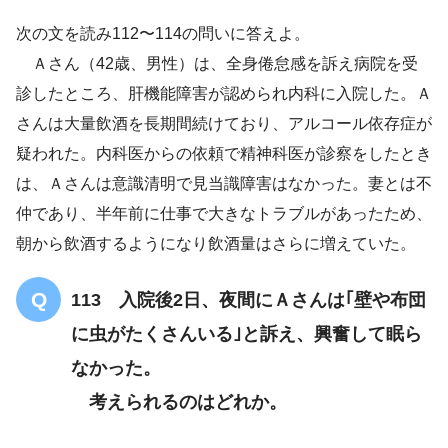
意識清明で見当識障害はなかった
次の文を読み112〜114の問いに答えよ。
Ａさん（42歳、男性）は、全身倦怠感を訴え病院を受
朝から
診したところ、肝機能障害が認められ内科に入院した。Ａ
飲酒するようになり飲酒量はさらに増えていた
さんは大量飲酒を長期間続けており、アルコール依存症が
疑われた。内科医からの依頼で精神科医が診察をしたとき
は、Ａさんは意識清明で見当識障害はなかった。妻とは不
仲であり、半年前に仕事で大きなトラブルがあったため、
朝から飲酒するようになり飲酒量はさらに増えていた。
113 入院後2日、夜間にＡさんは｢壁や布団
に虫がたくさんいる｣と訴え、興奮して眠ら
なかった。
考えられるのはどれか。