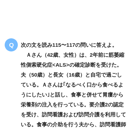
アルコール依存症
入院後2日
壁や布団に虫がたくさんいる
次の文を読み115〜117の問いに答えよ。
Ａさん（42歳、女性）は、2年前に筋萎縮
性側索硬化症<ALS>の確定診断を受けた。
夫（50歳）と長女（16歳）と自宅で過ごし
アルコール依存症の退院指導
ている。Ａさんは｢なるべく口から食べるよ
うにしたい｣と話し、食事と併せて胃瘻から
栄養剤の注入を行っている。要介護2の認定
を受け、訪問看護および訪問介護を利用して
いる。食事の介助を行う夫から、訪問看護師