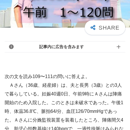
記事内に広告を含みます
次の文を読み109〜111の問いに答えよ。
Ａさん（36歳、経産婦）は、夫と長男（3歳）との3人
で暮らしている。妊娠40週0日、午前9時にＡさんは陣痛
開始のため入院した。このときは未破水であった。午後1
時、体温36.8℃、脈拍64/分、血圧126/70mmHgであっ
た。Ａさんに分娩監視装置を装着したところ、陣痛間欠4
分、胎児心拍数基線は140bpmで、一過性徐脈はみられな