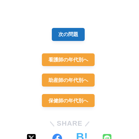
解答
5
次の問題
看護師の年代別へ
筋萎縮性側索硬化症
助産師の年代別へ
胃瘻から栄養剤の注入
保健師の年代別へ
食事の介助
介助の方法が良
くないのか、妻はうまく飲み込めていません
SHARE