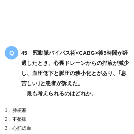
血糖コントロールの悪化
膵癌
HbA1c7.0%
45 冠動脈バイパス術<CABG>後5時間が経
過したとき、心囊ドレーンからの排液が減少
し、血圧低下と脈圧の狭小化とがあり、｢息
苦しい｣と患者が訴えた。
最も考えられるのはどれか。
1．肺梗塞
2．不整脈
3．心筋虚血