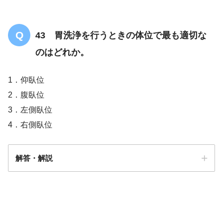
43 胃洗浄を行うときの体位で最も適切な
のはどれか。
寒冷療法
1．仰臥位
2．腹臥位
3．左側臥位
4．右側臥位
解答・解説
解答
3