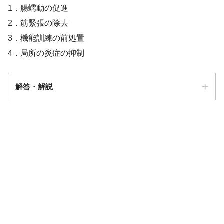
1．腸蠕動の促進
2．筋緊張の除去
3．機能訓練の前処置
4．局所の炎症の抑制
解答・解説
解答
4