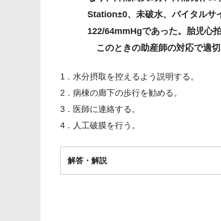
Station±0、未破水、バイタル
122/64mmHgであった。胎児心拍数陣
このときの助産師の対応で適切
1．水分摂取を控えるよう説明する。
2．病棟の廊下の歩行を勧める。
3．医師に連絡する。
4．人工破膜を行う。
解答・解説
解答
２