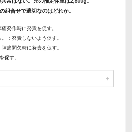
異常はない。児の推定体重は2,800g。
の組合せで適切なのはどれか。
陣痛発作時に努責を促す。
る。：努責しないよう促す。
：陣痛間欠時に努責を促す。
吸を促す。