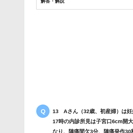
解答・解説
解答
４
13 Aさん（32歳、初産婦）は妊
17時の内診所見は子宮口6cm開大
なり、陣痛間欠3分、陣痛発作30