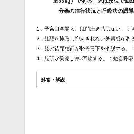
重55kg）である。児は頭位で回旋
分娩の進行状況と呼吸法の誘導
1．子宮口全開大、肛門圧迫感はない。：
2．児頭が排臨し抑えきれない努責感があ
3．児の後頭結節が恥骨弓下を滑脱する。
4．児頭が発露し第3回旋する。：短息呼
解答・解説
解答
４