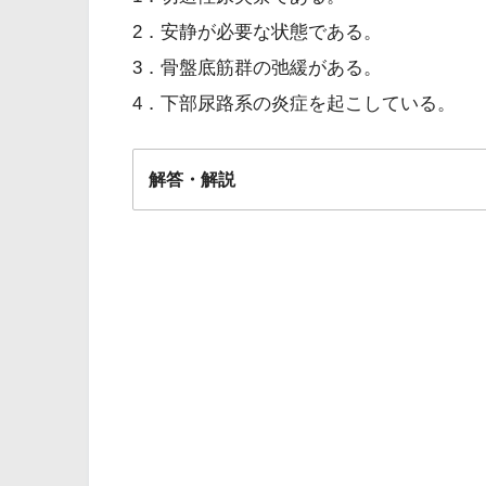
2．安静が必要な状態である。
3．骨盤底筋群の弛緩がある。
4．下部尿路系の炎症を起こしている。
解答・解説
陣痛発来
解答
３
陣
子宮口7cm開大
reassuring fetal statu
咳
くしゃみ