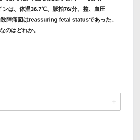
サインは、体温36.7℃、脈拍76/分、整、血圧
痛図はreassuring fetal statusであった。
なのはどれか。