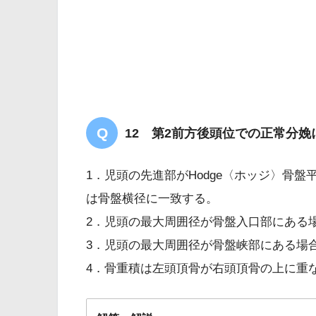
12 第2前方後頭位での正常分
1．児頭の先進部がHodge〈ホッジ〉骨
は骨盤横径に一致する。
2．児頭の最大周囲径が骨盤入口部にある
3．児頭の最大周囲径が骨盤峡部にある場
4．骨重積は左頭頂骨が右頭頂骨の上に重