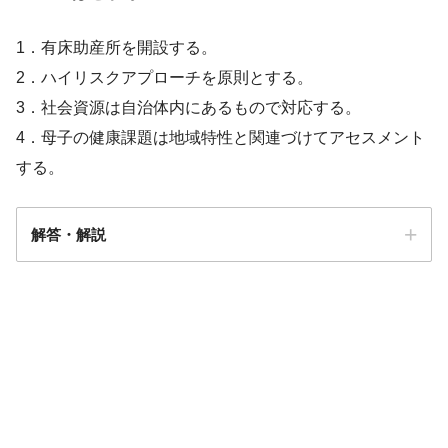
ある
1．有床助産所を開設する。
2．ハイリスクアプローチを原則とする。
新潟県福祉保健部 乳幼児保健指導の手
3．社会資源は自治体内にあるもので対応する。
引
4．母子の健康課題は地域特性と関連づけてアセスメント
する。
解答・解説
解答
４