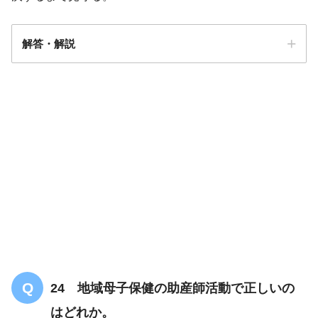
解答・解説
解答
３
24 地域母子保健の助産師活動で正しいの
社会性の発達とともに自我の芽生えが見られる時期で
はどれか。