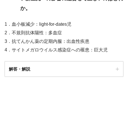
か。
1．血小板減少：light-for-dates児
2．不規則抗体陽性：多血症
3．抗てんかん薬の定期内服：出血性疾患
4．サイトメガロウイルス感染症への罹患：巨大児
解答・解説
解答
３