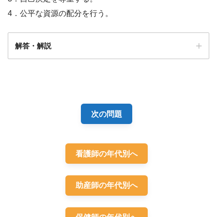
4．公平な資源の配分を行う。
解答・解説
解答
4
（※採点除外）
理由：問題として適切であるが，必修問題としては妥当で
次の問題
ないため。
看護師の年代別へ
助産師の年代別へ
大気汚染の定義と汚染物質