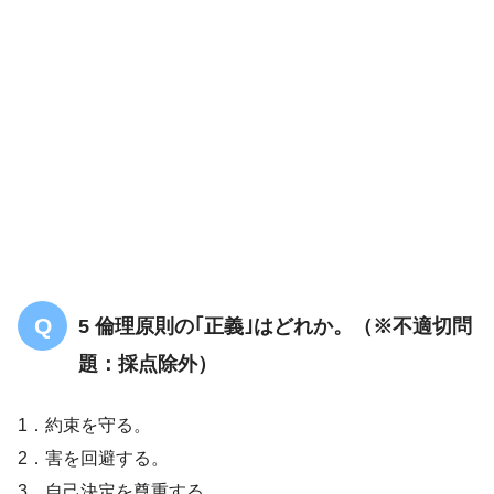
5 倫理原則の｢正義｣はどれか。（※不適切問
題：採点除外）
1．約束を守る。
2．害を回避する。
3．自己決定を尊重する。