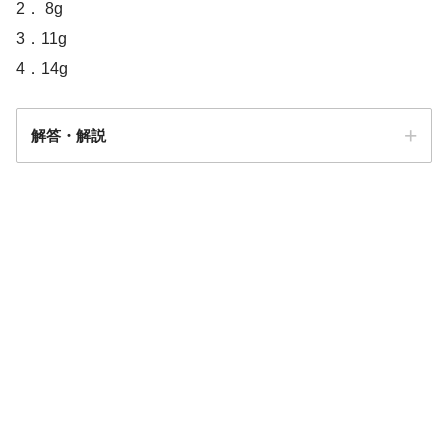
2． 8g
3．11g
4．14g
解答・解説
健康長寿社会の実現に向けて～健康・予防元
年～
解答
2