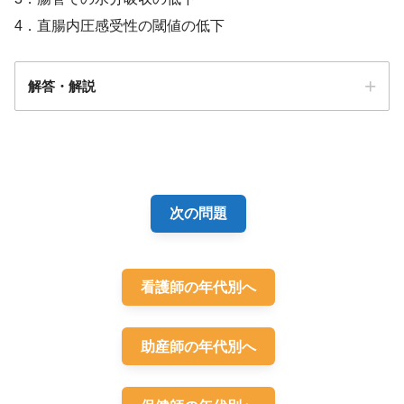
4．直腸内圧感受性の閾値の低下
解答・解説
解答
1
次の問題
看護師の年代別へ
助産師の年代別へ