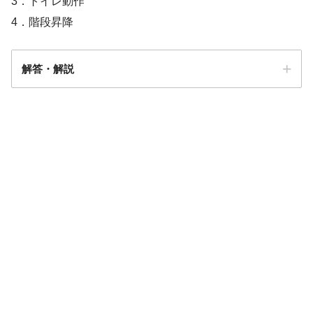
3．トイレ動作
4．階段昇降
解答・解説
解答
2