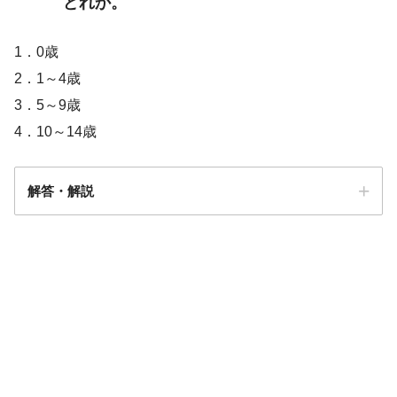
どれか。
1．0歳
2．1～4歳
3．5～9歳
4．10～14歳
解答・解説
解答
3