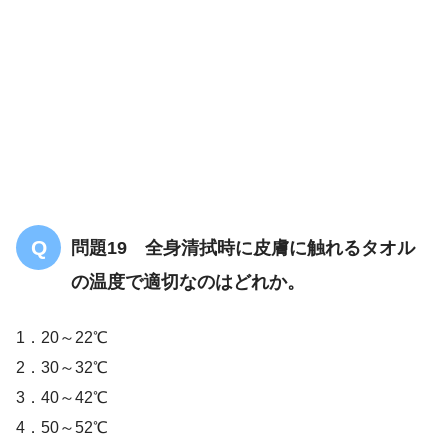
問題19 全身清拭時に皮膚に触れるタオル
の温度で適切なのはどれか。
1．20～22℃
【7問】臓器についての問題「まとめ・解
説」
2．30～32℃
3．40～42℃
4．50～52℃