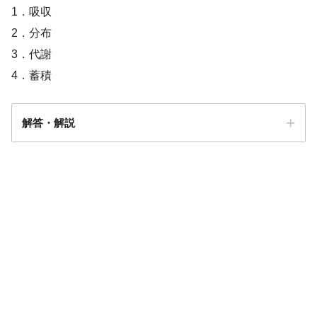
1．吸収
2．分布
3．代謝
4．蓄積
解答・解説
解答
３
代謝