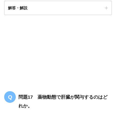
解答・解説
解答
３
問題17 薬物動態で肝臓が関与するのはど
れか。