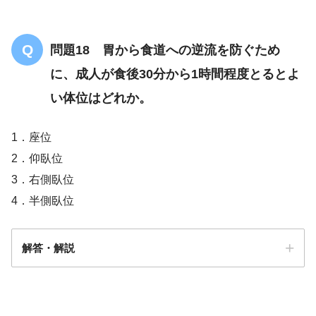
問題18 胃から食道への逆流を防ぐため
に、成人が食後30分から1時間程度とるとよ
い体位はどれか。
1．座位
2．仰臥位
3．右側臥位
4．半側臥位
解答・解説
解答
１