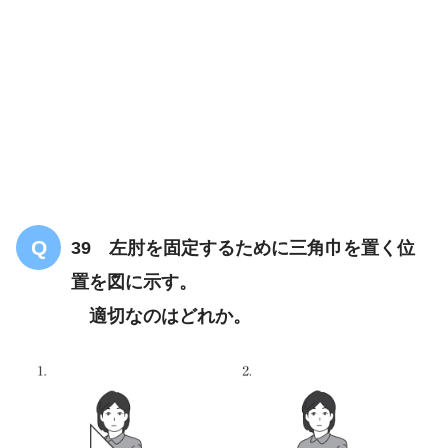
慢性閉塞性肺疾患
血中CO2濃度が上
昇
39 左肘を固定するために三角巾を置く位
置を図に示す。
適切なのはどれか。