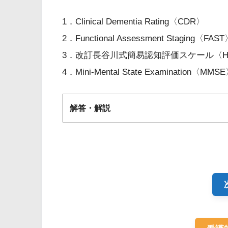
1．Clinical Dementia Rating〈CDR〉
2．Functional Assessment Staging〈FAS
3．改訂長谷川式簡易認知評価スケール〈HD
4．Mini-Mental State Examination〈MMS
解答・解説
解答
４