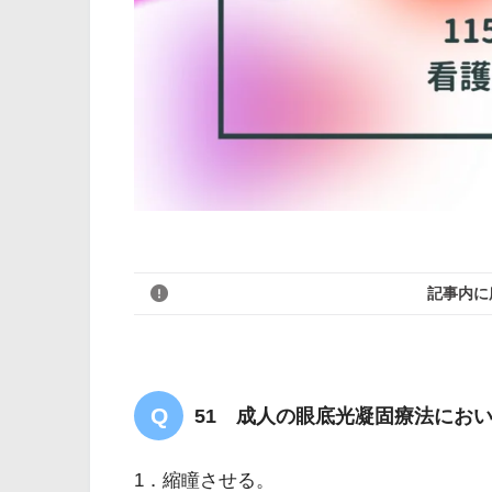
記事内に
51 成人の眼底光凝固療法にお
1．縮瞳させる。