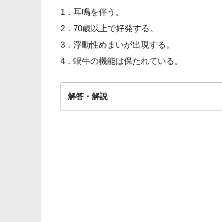
1．耳鳴を伴う。
2．70歳以上で好発する。
3．浮動性めまいが出現する。
4．蝸牛の機能は保たれている。
解答・解説
解答
１