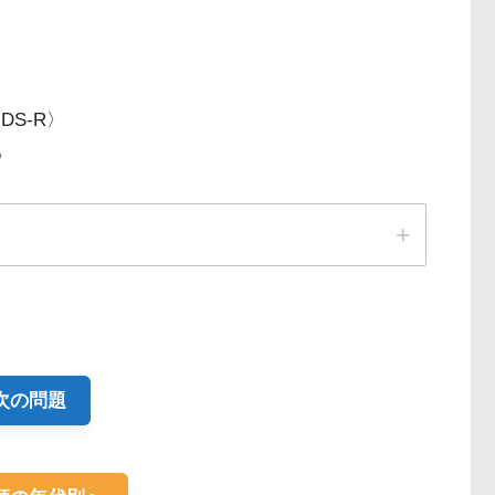
T〉
S-R〉
E〉
次の問題