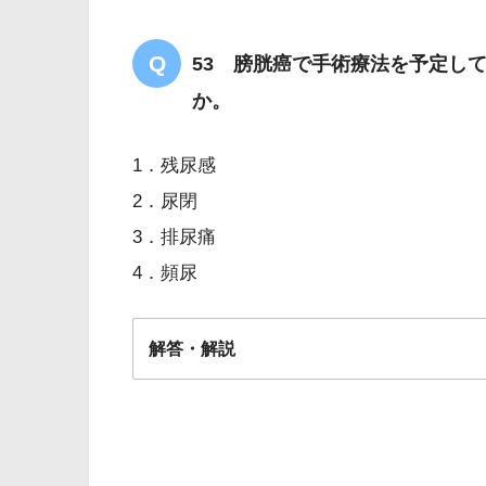
53 膀胱癌で手術療法を予定し
か。
1．残尿感
2．尿閉
3．排尿痛
4．頻尿
解答・解説
解答
２