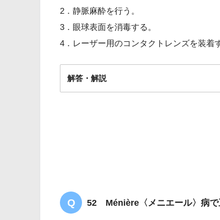
2．静脈麻酔を行う。
3．眼球表面を消毒する。
4．レーザー用のコンタクトレンズを装着
解答・解説
解答
４
52 Ménière〈メニエール〉