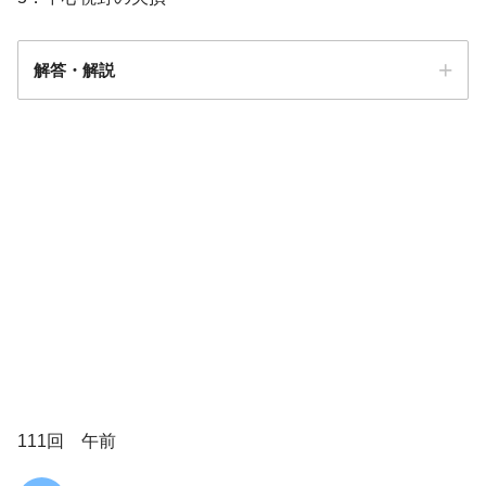
解答・解説
解答
5
ものが歪んで見える
111回 午前
視力低下
中心暗点