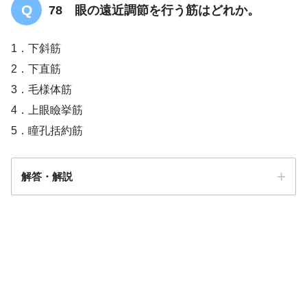
78 眼の遠近調節を行う筋はどれか。
1．下斜筋
2．下直筋
3．毛様体筋
4．上眼瞼挙筋
5．瞳孔括約筋
解答・解説
解答
3