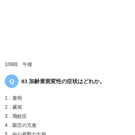
109回 午後
83 加齢黄斑変性の症状はどれか。
1．羞明
2．霧視
3．飛蚊症
4．眼圧の亢進
5．中心視野の欠損