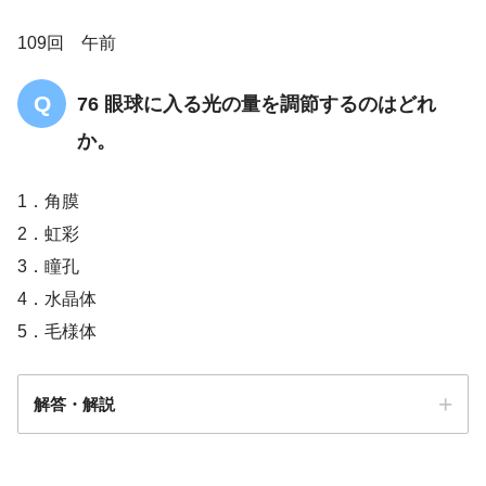
109回 午前
76 眼球に入る光の量を調節するのはどれ
か。
1．角膜
2．虹彩
3．瞳孔
4．水晶体
5．毛様体
解答・解説
解答
2