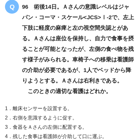
96 術後14日。Ａさんの意識レベルはジャ
パン・コーマ・スケール<JCS>Ⅰ-2で、左上
下肢に軽度の麻痺と左の視空間失認とがあ
る。Ａさんは座位を保持し、自力で食事を摂
ることが可能となったが、左側の食べ物を残
す様子がみられる。車椅子への移乗は看護師
の介助が必要であるが、1人でベッドから降
りようとする。Ａさんは右利きである。
このときの適切な看護はどれか。
1．離床センサーを設置する。
2．右側を意識するように促す。
3．食器をＡさんの左側に配置する。
4．残した食事は看護師が介助して口に運ぶ。