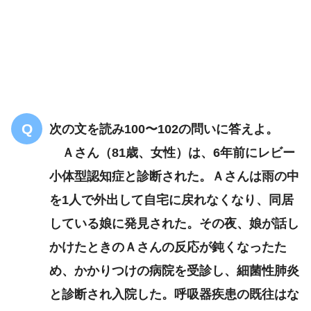
腰部脊柱管狭窄症
次の文を読み100〜102の問いに答えよ。
家に戻りたいけど心配で
Ａさん（81歳、女性）は、6年前にレビー
す
小体型認知症と診断された。Ａさんは雨の中
生活指導
を1人で外出して自宅に戻れなくなり、同居
している娘に発見された。その夜、娘が話し
かけたときのＡさんの反応が鈍くなったた
め、かかりつけの病院を受診し、細菌性肺炎
と診断され入院した。呼吸器疾患の既往はな