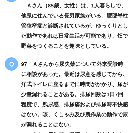
左側の食べ物を残す様子
Ａさん（85歳、女性）は、1人暮らしで、
1人でベッドから降りよ
他県に住んでいる長男家族がいる。腰部脊柱
うとする
管狭窄症と診断されているが、ゆっくりとし
た動作であれば日常生活が可能であり、畑で
野菜をつくることを趣味としている。
97 Ａさんから尿失禁について外来受診時
に相談があった。最近は尿意を感じてから、
洋式トイレに座るまでに時間がかかり、尿が
少量漏れることがある。排尿回数は1日7回
程度で、残尿感、排尿痛および排尿時不快感
はない。咳、くしゃみ及び農作業の動作で尿
が漏れることはない。