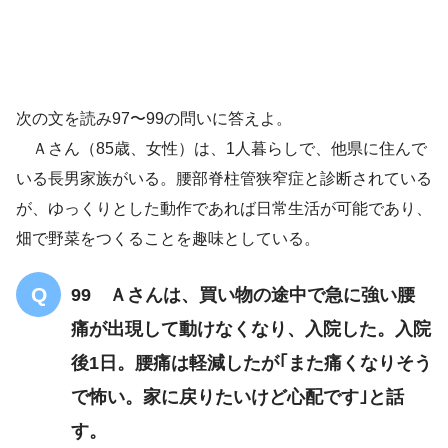
尿意を感じてから、洋式トイレに座るまでに時
次の文を読み97〜99の問いに答えよ。
間がかかり
Ａさん（85歳、女性）は、1人暮らしで、他県に住んで
いる長男家族がいる。腰部脊柱管狭窄症と診断されている
が、ゆっくりとした動作であれば日常生活が可能であり、
洗濯物が増えるので、干
畑で野菜をつくることを趣味としている。
したり取り込んだりするのが大変
99 Ａさんは、買い物の途中で急に強い腰
機能性尿失禁
痛が出現して動けなくなり、入院した。入院
後1日。腰痛は軽減したが｢また痛くなりそう
で怖い。家に戻りたいけど心配です｣と話
す。