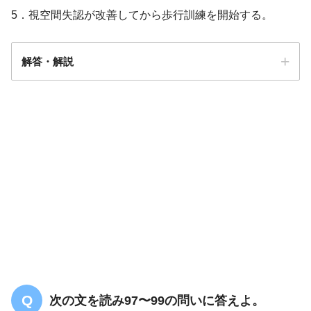
5．視空間失認が改善してから歩行訓練を開始する。
解答・解説
解答
1
開頭血腫除去術
左の視空間失認
次の文を読み97〜99の問いに答えよ。
自力で食事を摂ることが可能