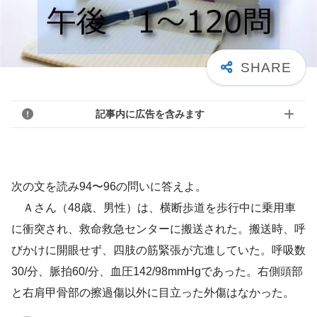
記事内に広告を含みます
次の文を読み94〜96の問いに答えよ。
Ａさん（48歳、男性）は、横断歩道を歩行中に乗用車
に衝突され、救命救急センターに搬送された。搬送時、呼
びかけに開眼せず、四肢の筋緊張が亢進していた。呼吸数
30/分、脈拍60/分、血圧142/98mmHgであった。右側頭部
と右肩甲骨部の擦過傷以外に目立った外傷はなかった。