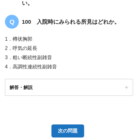
い。
100 入院時にみられる所見はどれか。
1．樽状胸郭
2．呼気の延長
3．粗い断続性副雑音
4．高調性連続性副雑音
解答・解説
解答
3
次の問題