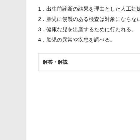
1．出生前診断の結果を理由とした人工妊
2．胎児に侵襲のある検査は対象にならな
3．健康な児を出産するために行われる。
4．胎児の異常や疾患を調べる。
解答・解説
解答
４