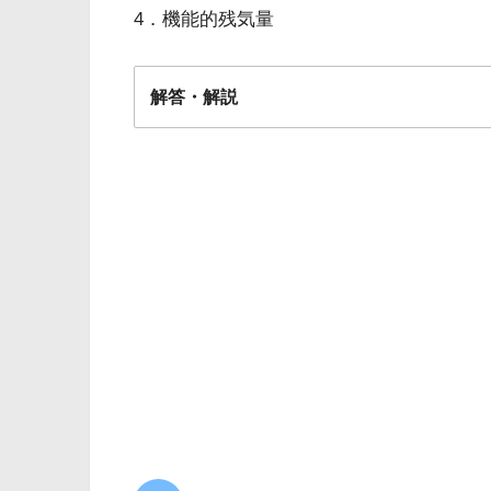
4．機能的残気量
解答・解説
解答
４