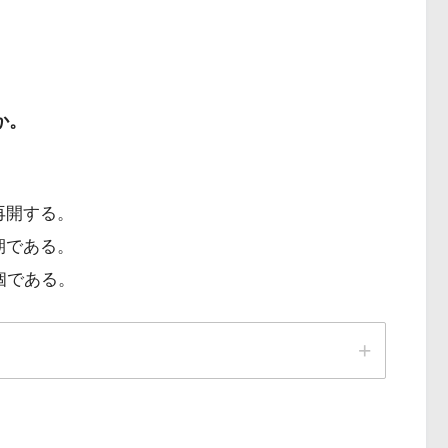
か。
再開する。
期である。
個である。