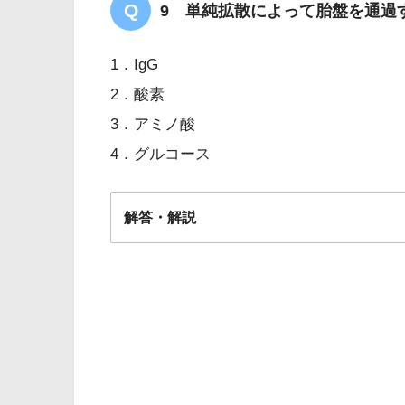
9 単純拡散によって胎盤を通過
1．IgG
2．酸素
3．アミノ酸
4．グルコース
解答・解説
解答
２