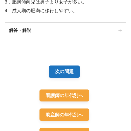
3．肥満傾向児は男子より女子が多い。
4．成人期の肥満に移行しやすい。
解答・解説
解答
4
次の問題
看護師の年代別へ
助産師の年代別へ