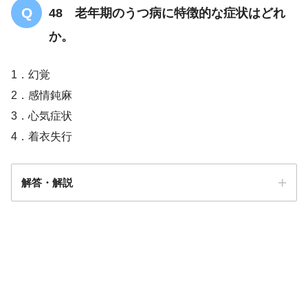
多量の軟便
48 老年期のうつ病に特徴的な症状はどれ
か。
1．幻覚
2．感情鈍麻
3．心気症状
4．着衣失行
解答・解説
解答
3