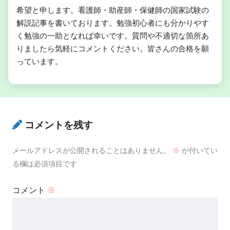
希望と申します。看護師・助産師・保健師の国家試験の
解説記事を書いております。勉強初心者にも分かりやす
【22問】加齢の影響についての問題「ま
く勉強の一助となれば幸いです。質問や不適切な箇所あ
とめ・解説」
りましたら気軽にコメントください。皆さんの合格を願
っています。
コメントを残す
メールアドレスが公開されることはありません。
※
が付いてい
る欄は必須項目です
コメント
※