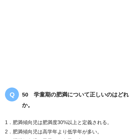
解答
2
資料８－１ 高齢者のうつについて
50 学童期の肥満について正しいのはどれ
か。
1．肥満傾向児は肥満度30%以上と定義される。
2．肥満傾向児は高学年より低学年が多い。