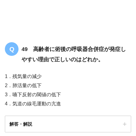
49 高齢者に術後の呼吸器合併症が発症し
やすい理由で正しいのはどれか。
1．残気量の減少
2．肺活量の低下
3．嚥下反射の閾値の低下
4．気道の線毛運動の亢進
解答・解説