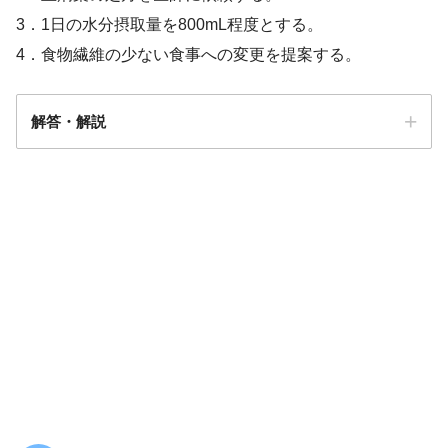
3．1日の水分摂取量を800mL程度とする。
4．食物繊維の少ない食事への変更を提案する。
解答・解説
解答
1
寝たきり状態
3日以上排便がなく