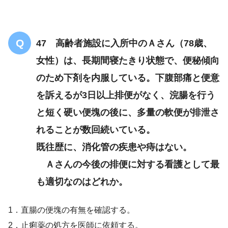
47 高齢者施設に入所中のＡさん（78歳、
女性）は、長期間寝たきり状態で、便秘傾向
のため下剤を内服している。下腹部痛と便意
を訴えるが3日以上排便がなく、浣腸を行う
と短く硬い便塊の後に、多量の軟便が排泄さ
れることが数回続いている。
既往歴に、消化管の疾患や痔はない。
Ａさんの今後の排便に対する看護として最
も適切なのはどれか。
1．直腸の便塊の有無を確認する。
2．止痢薬の処方を医師に依頼する。