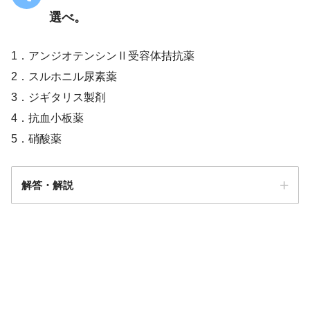
選べ。
1．アンジオテンシンⅡ受容体拮抗薬
2．スルホニル尿素薬
3．ジギタリス製剤
4．抗血小板薬
5．硝酸薬
解答・解説
解答
4/5