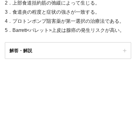
2．上部食道括約筋の弛緩によって生じる。
3．食道炎の程度と症状の強さが一致する。
4．プロトンポンプ阻害薬が第一選択の治療法である。
5．Barrett<バレット>上皮は腺癌の発生リスクが高い。
解答・解説
解答
4/5