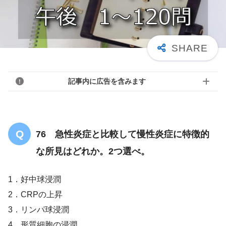
記事内に広告を含みます
76 急性炎症と比較して慢性炎症に特徴的
な所見はどれか。2つ選べ。
1．好中球浸潤
2．CRPの上昇
3．リンパ球浸潤
4．形質細胞の浸潤