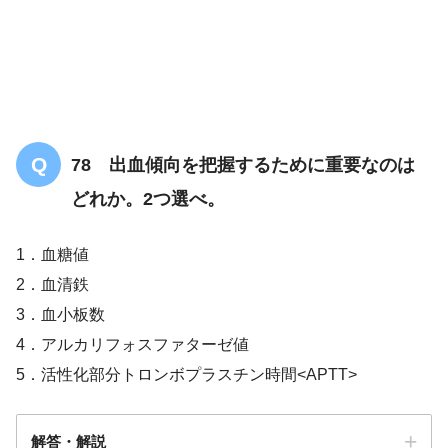
硝酸薬
抗
血小板薬
78 出血傾向を把握するために重要なのは
どれか。2つ選べ。
1．血糖値
2．血清鉄
3．血小板数
4．アルカリフォスファターゼ値
5．活性化部分トロンボプラスチン時間<APTT>
解答・解説