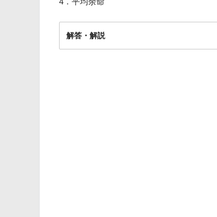
4．平均余命
解答・解説
解答
1