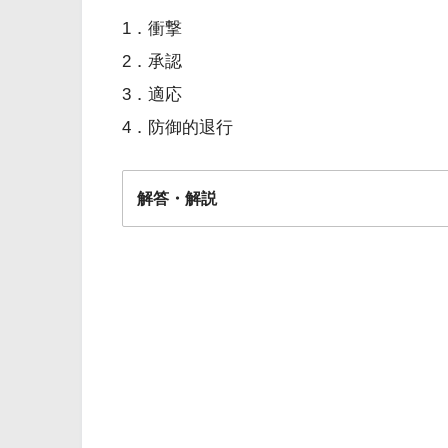
1．衝撃
2．承認
3．適応
4．防御的退行
解答・解説
解答
4