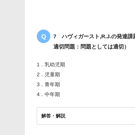
7 ハヴィガースト,R.J.の発
適切問題：問題としては適切）
1．乳幼児期
2．児童期
3．青年期
4．中年期
解答・解説