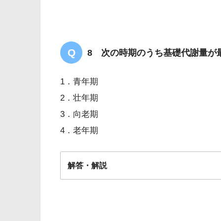
8 次の時期のうち基礎代謝量が
1．青年期
2．壮年期
3．向老期
4．老年期
解答・解説
解答
1