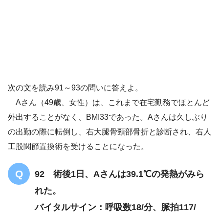
BMI33
右大腿骨頸部骨折
ほとんど外出しない
転倒
右人工股関節置換術
次の文を読み91～93の問いに答えよ。
Aさん（49歳、女性）は、これまで在宅勤務でほとんど
外出することがなく、BMI33であった。Aさんは久しぶり
の出勤の際に転倒し、右大腿骨頸部骨折と診断され、右人
工股関節置換術を受けることになった。
92 術後1日、Aさんは39.1℃の発熱がみら
れた。
バイタルサイン：呼吸数18/分、脈拍117/