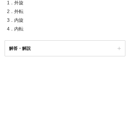
1．外旋
2．外転
3．内旋
4．内転
2
解答・解説
解答
２
右大腿骨頸部骨折
右人工股関節置換術実施。