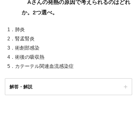
Aさんの発熱の原因で考えられるのはどれ
か。2つ選べ。
1．肺炎
2．腎孟腎炎
3．術創部感染
4．術後の吸収熱
5．カテーテル関連血流感染症
解答・解説
解答
４
・
５