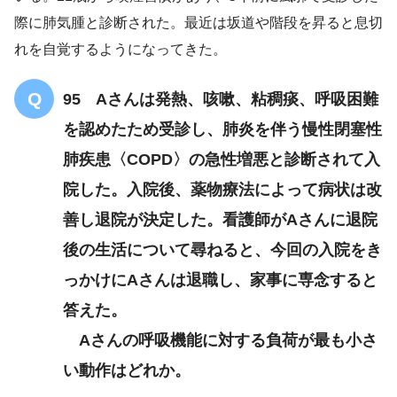
際に肺気腫と診断された。最近は坂道や階段を昇ると息切
慢性閉
れを自覚するようになってきた。
塞性換気障害
95 Aさんは発熱、咳嗽、粘稠痰、呼吸困難
を認めたため受診し、肺炎を伴う慢性閉塞性
肺疾患〈COPD〉の急性増悪と診断されて入
院した。入院後、薬物療法によって病状は改
善し退院が決定した。看護師がAさんに退院
尿路感染症
後の生活について尋ねると、今回の入院をき
っかけにAさんは退職し、家事に専念すると
答えた。
Aさんの呼吸機能に対する負荷が最も小さ
い動作はどれか。