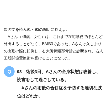
BMI33
右大腿骨頸部骨折
右人工股関節置換術
次の文を読み91～93の問いに答えよ。
SpO
97%
Aさん（49歳、女性）は、これまで在宅勤務でほとんど
2
呼吸音は異常なし
腰背部痛なし
術創部の腫脹、発
外出することがなく、BMI33であった。Aさんは久しぶり
赤、熱感はない
の出勤の際に転倒し、右大腿骨頸部骨折と診断され、右人
左手の末梢血管内カテーテル刺入部に発赤、熱感があ
工股関節置換術を受けることになった。
る
93 術後3日、Aさんの全身状態は改善し、
読書をして過ごしている。
Aさんの術後の合併症を予防する適切な肢
CRP11.4mg/dL
沈査に白血球を認めない
位はどれか。
異常所見なし