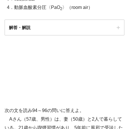
4．動脈血酸素分圧〈PaO
〉（room air）
2
解答・解説
解答
２
肺気腫
次の文を読み94～96の問いに答えよ。
坂道や階段を昇ると息切れ
Aさん（57歳、男性）は、妻（50歳）と2人で暮らして
いる。21歳から喫煙習慣があり、5年前に風邪で受診した