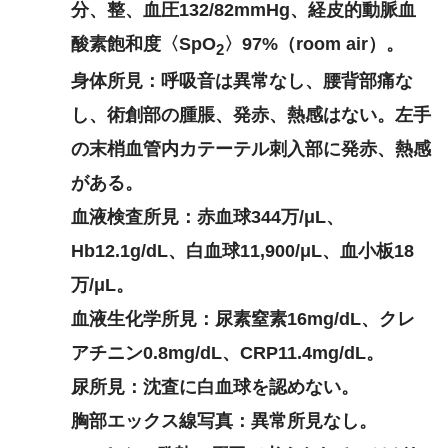
分、整、血圧132/82mmHg、経皮的動脈血
酸素飽和度〈SpO
〉97%（room air）。
2
身体所見：呼吸音は異常なし、腰背部痛な
し、術創部の腫脹、発赤、熱感はない。左手
の末梢血管内カテーテル刺入部に発赤、熱感
がある。
血液検査所見：赤血球344万/μL、
Hb12.1g/dL、白血球11,900/μL、血小板18
万/μL。
血液生化学所見：尿素窒素16mg/dL、クレ
アチニン0.8mg/dL、CRP11.4mg/dL。
尿所見：沈査に白血球を認めない。
胸部エックス線写真：異常所見なし。