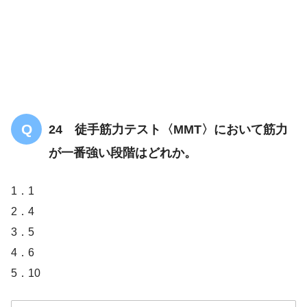
24 徒手筋力テスト〈MMT〉において筋力
が一番強い段階はどれか。
1．1
2．4
3．5
4．6
5．10