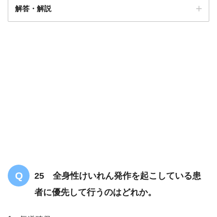
解答・解説
解答
３
吸引（口腔・鼻腔）の看護｜気管吸引の目
的、手順・方法、コツ
25 全身性けいれん発作を起こしている患
者に優先して行うのはどれか。