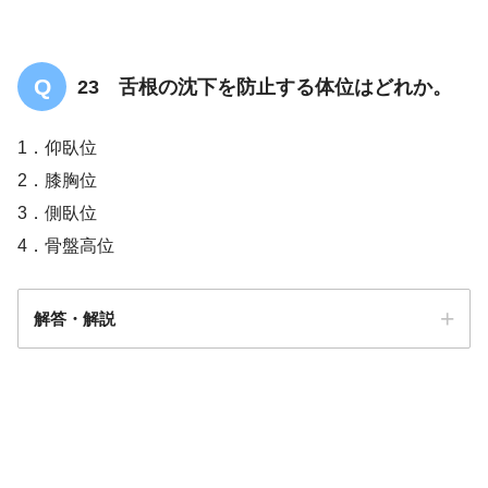
23 舌根の沈下を防止する体位はどれか。
1．仰臥位
2．膝胸位
3．側臥位
4．骨盤高位
解答・解説
解答
３