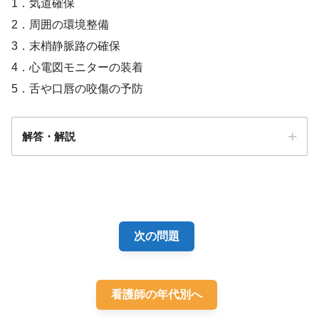
1．気道確保
2．周囲の環境整備
3．末梢静脈路の確保
4．心電図モニターの装着
5．舌や口唇の咬傷の予防
解答・解説
解答
１
次の問題
看護師の年代別へ