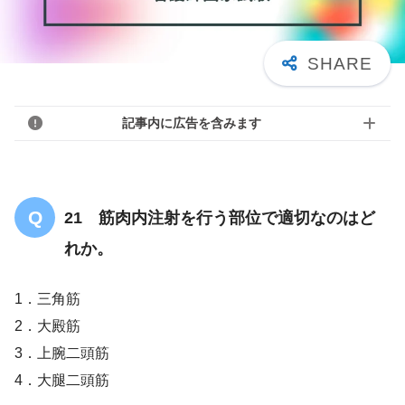
記事内に広告を含みます
21 筋肉内注射を行う部位で適切なのはど
れか。
1．三角筋
2．大殿筋
3．上腕二頭筋
4．大腿二頭筋