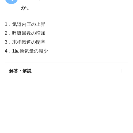
か。
1．気道内圧の上昇
2．呼吸回数の増加
3．末梢気道の閉塞
4．1回換気量の減少
解答・解説
解答
１