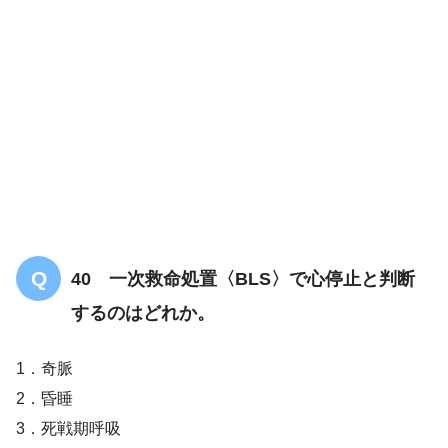
解答
１
40 一次救命処置〈BLS〉で心停止と判断
するのはどれか。
1．奇脈
2．昏睡
3．死戦期呼吸