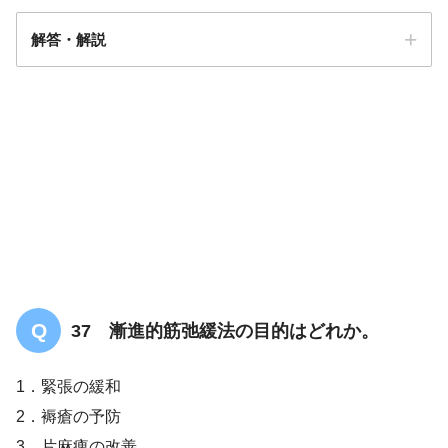
解答・解説
解答
３
37 漸進的筋弛緩法の目的はどれか。
1．緊張の緩和
2．褥瘡の予防
3．片麻痺の改善