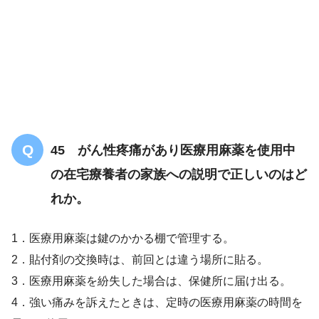
45 がん性疼痛があり医療用麻薬を使用中
の在宅療養者の家族への説明で正しいのはど
れか。
1．医療用麻薬は鍵のかかる棚で管理する。
2．貼付剤の交換時は、前回とは違う場所に貼る。
3．医療用麻薬を紛失した場合は、保健所に届け出る。
保健師又は看護師
4．強い痛みを訴えたときは、定時の医療用麻薬の時間を