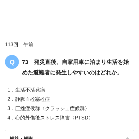
113回 午前
73 発災直後、自家用車に泊まり生活を始
他県に住む長女夫婦と同居
めた避難者に発生しやすいのはどれか。
私はここで暮らし
て、新しい友人ができるかしら
1．生活不活発病
徐々に口数が少なくなった
2．静脈血栓塞栓症
3．圧挫症候群〈クラッシュ症候群〉
新しい環境に変化
4．心的外傷後ストレス障害〈PTSD〉
解答・解説