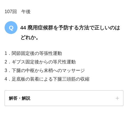
102歳
107回 午後
終末期
44 廃用症候群を予防する方法で正しいのは
積極的な治療をしないこ
どれか。
と
1．関節固定後の等張性運動
患者の残された時間の生活の質
2．ギプス固定後からの等尺性運動
3．下腿の中枢から末梢へのマッサージ
4．足底板の装着による下腿三頭筋の収縮
解答・解説
解答
2