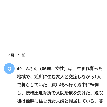
解答
１
衛生
環境の悪化
エコノミーク
ラス症候群（深部静脈血栓症・肺塞栓症）の合併症対
策
こころのケア対策の実施
113回 午前
49 Aさん（86歳、女性）は、生まれ育った
地域で、近所に住む友人と交流しながら1人
で暮らしていた。買い物へ行く途中に転倒
し、腰椎圧迫骨折で入院治療を受けた。退院
後は他県に住む長女夫婦と同居している。暮