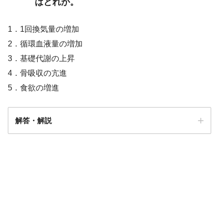
はどれか。
1．1回換気量の増加
2．循環血液量の増加
3．基礎代謝の上昇
4．骨吸収の亢進
5．食欲の増進
解答・解説
解答
4