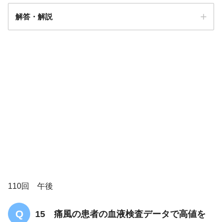
解答・解説
解答
1
核酸
プリン体
プリ
ン体
110回 午後
15 痛風の患者の血液検査データで高値を