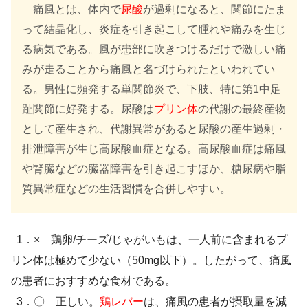
痛風とは、体内で
尿酸
が過剰になると、関節にたま
って結晶化し、炎症を引き起こして腫れや痛みを生じ
る病気である。風が患部に吹きつけるだけで激しい痛
みが走ることから痛風と名づけられたといわれてい
る。男性に頻発する単関節炎で、下肢、特に第1中足
趾関節に好発する。尿酸は
プリン体
の代謝の最終産物
として産生され、代謝異常があると尿酸の産生過剰・
排泄障害が生じ高尿酸血症となる。高尿酸血症は痛風
や腎臓などの臓器障害を引き起こすほか、糖尿病や脂
質異常症などの生活習慣を合併しやすい。
1．× 鶏卵/チーズ/じゃがいもは、一人前に含まれるプ
リン体は極めて少ない（50mg以下）。したがって、痛風
の患者におすすめな食材である。
3．〇 正しい。
鶏レバー
は、痛風の患者が摂取量を減