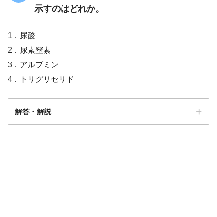
示すのはどれか。
1．尿酸
2．尿素窒素
3．アルブミン
4．トリグリセリド
解答・解説
解答
1