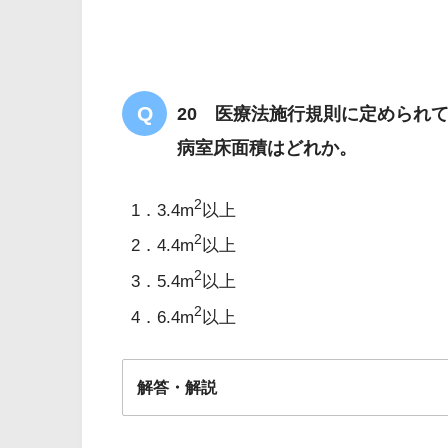
20 医療法施行規則に定められ
病室床面積はどれか。
関節リウマチ
2
1．3.4m
以上
2
2．4.4m
以上
2
3．5.4m
以上
2
4．6.4m
以上
解答・解説