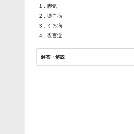
1．脚気
2．壊血病
3．くる病
4．夜盲症
解答・解説
解答
１
【4問】副雑音についての問