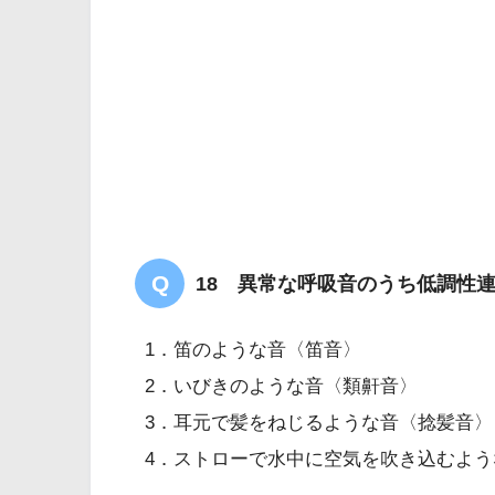
18 異常な呼吸音のうち低調性
消化性潰瘍のある患者
1．笛のような音〈笛音〉
2．いびきのような音〈類鼾音〉
3．耳元で髪をねじるような音〈捻髪音〉
4．ストローで水中に空気を吹き込むよう