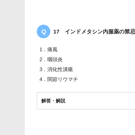
17 インドメタシン内服薬の禁
1．痛風
2．咽頭炎
3．消化性潰瘍
4．関節リウマチ
解答・解説
解答
３