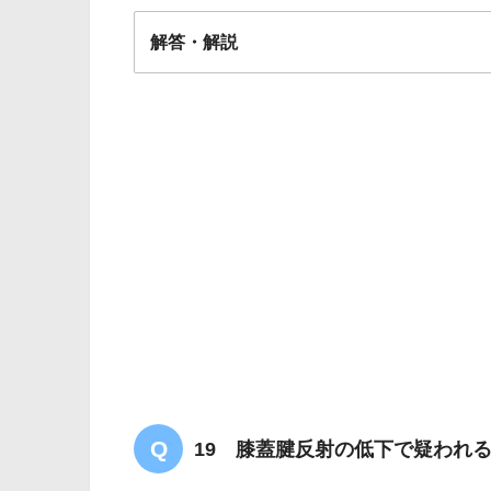
解答・解説
解答
２
19 膝蓋腱反射の低下で疑われ