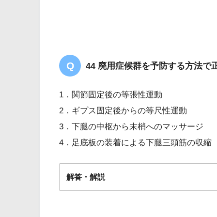
44 廃用症候群を予防する方法で
1．関節固定後の等張性運動
2．ギプス固定後からの等尺性運動
3．下腿の中枢から末梢へのマッサージ
4．足底板の装着による下腿三頭筋の収縮
解答・解説
解答
2