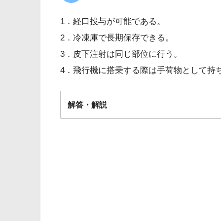
1．経口投与が可能である。
【6問】救急外来（BLS）
2．冷凍庫で長期保存できる。
説」
3．皮下注射は同じ部位に行う。
4．飛行機に搭乗する際は手荷物として持
解答・解説
解答
4