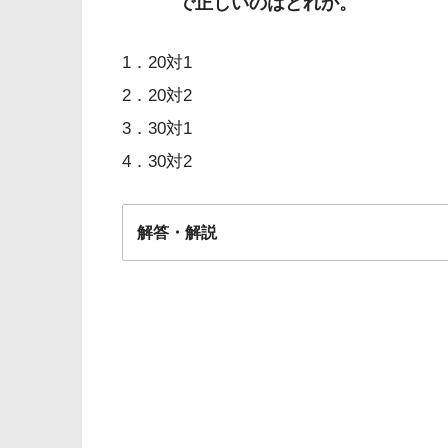
で正しいのはどれか。
1．20対1
2．20対2
3．30対1
4．30対2
解答・解説
解答
4